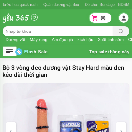
Nước hoa quick rush
Quần dương vật đeo
Đồ chơi Bondage - BDSM
(0)
Dương vật
Máy rung
Âm đạo giả
kích hậu
Xuất tinh sớm
Ch
Flash Sale
Bộ 3 vòng đeo dương vật Stay Hard màu đen
kéo dài thời gian