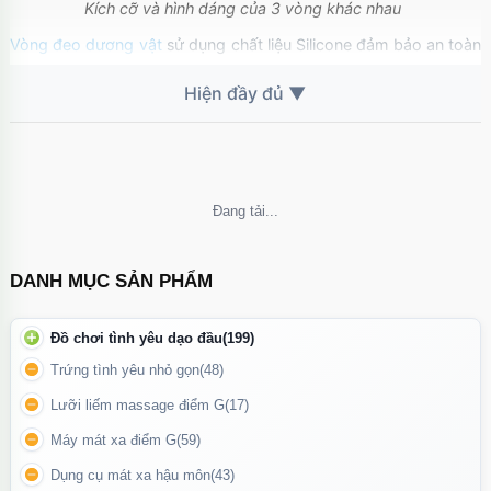
Kích cỡ và hình dáng của 3 vòng khác nhau
Vòng đeo dương vật
sử dụng chất liệu Silicone đảm bảo an toàn
tuyệt đối cho người sử dụng. Với co giãn tối đa tới 5cm, phù hợp
với mọi kích cỡ dương vật của nam giới.
Không thể tải nội dung
DANH MỤC SẢN PHẨM
Đồ chơi tình yêu dạo đầu
(199)
Trứng tình yêu nhỏ gọn
(48)
Lưỡi liếm massage điểm G
(17)
Máy mát xa điểm G
(59)
Dụng cụ mát xa hậu môn
(43)