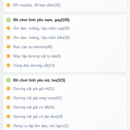
Đồ cosplay, đồ bạo dâm
(32)
Vòng đeo dương vật cấu tạo từ silicon co dãn đàn hồi cực tốt
Cách sử dụng bộ 3 vòng đeo dương vật Stay Hard
Đồ chơi tình yêu nam, gay
(105)
Âm đạo, miệng, hậu môn cup
(30)
Vệ sinh sạch sẽ sản phẩm bằng nước muối pha loãng hoặc dung
dịch vệ sinh phụ nữ trước khi sử dụng.
Âm đạo, miệng, hậu môn trần
(18)
Đeo vòng khi dương vật đã cương cứng, đeo vòng lớn vào gốc
Bao cao su donzen
(40)
dương vật, vòng nhỏ vào thân dương vật hoặc đeo tùy theo ý
Máy tập dương vật to dài
(4)
thích.
Vòng đeo dương vật
(13)
Bảo quản
sextoy
nơi thoáng mát, tránh bụi bẩn và ánh nắng trực
tiếp.
Đồ chơi tình yêu nữ, les
(115)
Dương vật giả giá rẻ
(11)
Dương vật giả rung xoay
(41)
Dương vật giả có đế
(42)
Dương vật giả có đai đeo
(19)
Dụng cụ tập âm đạo, nở ngực
(2)