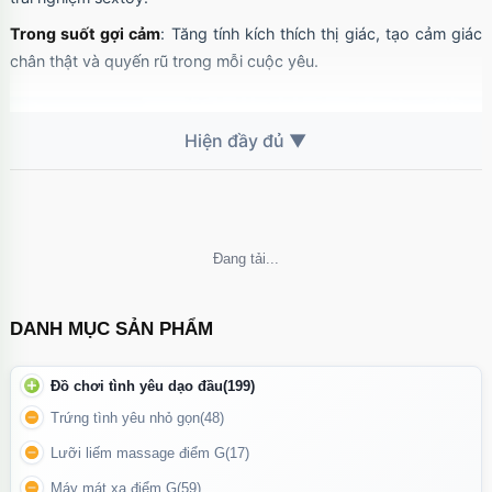
Trong suốt gợi cảm
: Tăng tính kích thích thị giác, tạo cảm giác
chân thật và quyến rũ trong mỗi cuộc yêu.
Không thể tải nội dung
DANH MỤC SẢN PHẨM
Đồ chơi tình yêu dạo đầu
(199)
Trứng tình yêu nhỏ gọn
(48)
Lưỡi liếm massage điểm G
(17)
Kiểu dáng trong suốt sang trọng vừa gợi cảm vừa tăng phần
Máy mát xa điểm G
(59)