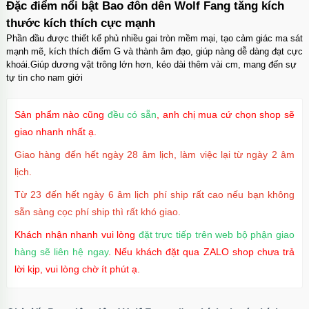
Đặc điểm nổi bật Bao đôn dên Wolf Fang tăng kích
thước kích thích cực mạnh
Phần đầu được thiết kế phủ nhiều gai tròn mềm mại, tạo cảm giác ma sát
mạnh mẽ, kích thích điểm G và thành âm đạo, giúp nàng dễ dàng đạt cực
khoái.Giúp dương vật trông lớn hơn, kéo dài thêm vài cm, mang đến sự
tự tin cho nam giới
Sản phẩm nào cũng
đều có sẵn
, anh chị mua cứ chọn shop sẽ
giao nhanh nhất ạ.
Giao hàng đến hết ngày 28 âm lịch, làm việc lại từ ngày 2 âm
lịch.
Từ 23 đến hết ngày 6 âm lịch phí ship rất cao nếu bạn không
sẵn sàng cọc phí ship thì rất khó giao.
Khách nhận nhanh vui lòng
đặt trực tiếp trên web bộ phận giao
hàng sẽ liên hệ ngay
. Nếu khách đặt qua ZALO shop chưa trả
lời kịp, vui lòng chờ ít phút ạ.