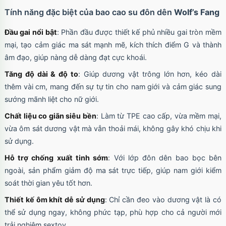
Tính năng đặc biệt của bao cao su đôn dên
Wolf’s Fang
Đầu gai nổi bật
: Phần đầu được thiết kế phủ nhiều gai tròn mềm
mại, tạo cảm giác ma sát mạnh mẽ, kích thích điểm G và thành
âm đạo, giúp nàng dễ dàng đạt cực khoái.
Tăng độ dài & độ to
: Giúp dương vật trông lớn hơn, kéo dài
thêm vài cm, mang đến sự tự tin cho nam giới và cảm giác sung
sướng mãnh liệt cho nữ giới.
Chất liệu co giãn siêu bền
: Làm từ TPE cao cấp, vừa mềm mại,
vừa ôm sát dương vật mà vẫn thoải mái, không gây khó chịu khi
sử dụng.
Hỗ trợ chống xuất tinh sớm
: Với lớp đôn dên bao bọc bên
ngoài, sản phẩm giảm độ ma sát trực tiếp, giúp nam giới kiểm
soát thời gian yêu tốt hơn.
Thiết kế ôm khít dễ sử dụng
: Chỉ cần đeo vào dương vật là có
thể sử dụng ngay, không phức tạp, phù hợp cho cả người mới
trải nghiệm sextoy.