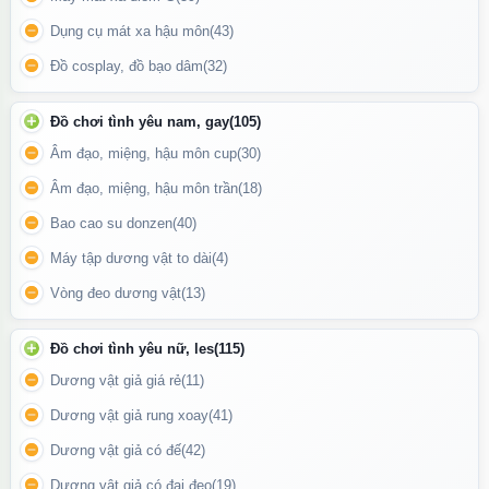
hưng phấn khi quan sát trực tiếp.
Dụng cụ mát xa hậu môn
(43)
Công dụng:
Đồ cosplay, đồ bạo dâm
(32)
Giúp nam giới kéo dài thời gian quan hệ.
Đồ chơi tình yêu nam, gay
(105)
Tạo cảm giác mới lạ, mạnh mẽ và đầy kích thích cho nữ giới.
Âm đạo, miệng, hậu môn cup
(30)
Hỗ trợ cải thiện đời sống tình dục, giúp các cặp đôi thêm gắn
Âm đạo, miệng, hậu môn trần
(18)
kết và thăng hoa.
Bao cao su donzen
(40)
Máy tập dương vật to dài
(4)
Vòng đeo dương vật
(13)
Đồ chơi tình yêu nữ, les
(115)
Dương vật giả giá rẻ
(11)
Dương vật giả rung xoay
(41)
Dương vật giả có đế
(42)
Dương vật giả có đai đeo
(19)