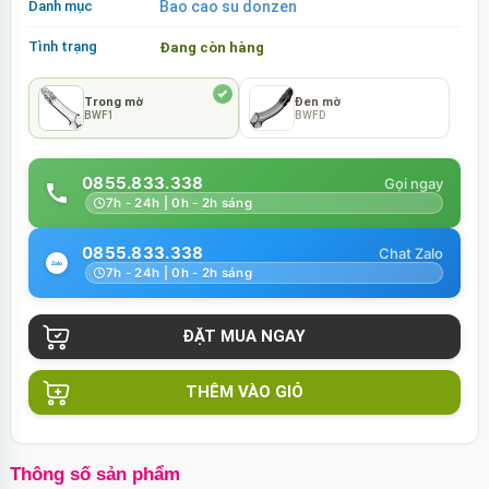
Danh mục
Bao cao su donzen
Tình trạng
Đang còn hàng
Trong mờ
Đen mờ
BWF1
BWFD
0855.833.338
7h - 24h | 0h - 2h sáng
0855.833.338
7h - 24h | 0h - 2h sáng
THÊM VÀO GIỎ
Thông số sản phẩm