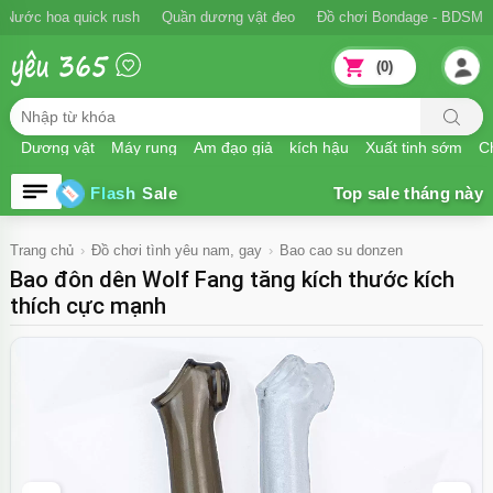
Nước hoa quick rush
Quần dương vật đeo
Đồ chơi Bondage - BDSM
(0)
Dương vật
Máy rung
Âm đạo giả
kích hậu
Xuất tinh sớm
Ch
Flash Sale
Trang chủ
Đồ chơi tình yêu nam, gay
Bao cao su donzen
Bao đôn dên Wolf Fang tăng kích thước kích
thích cực mạnh