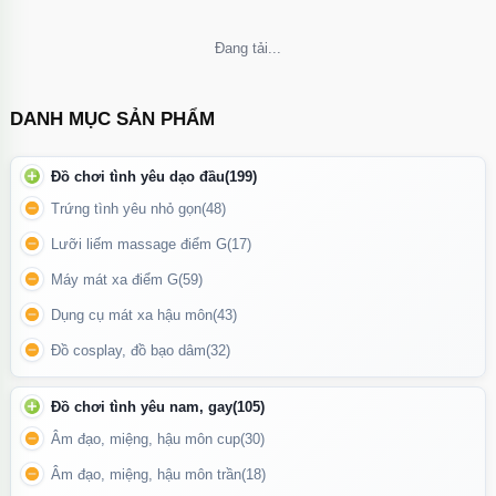
Bao cao su đôn dên làm to và dài dương vật, kéo dài thời gian
quan hệ cho nam giới
Không thể tải nội dung
Với thiết kế dày hơn các loại bao cao su thông thường nên khi
dùng
bao cao su đôn dên
Penis chắc chắn sẽ giúp bạn kéo
DANH MỤC SẢN PHẨM
được thời gian quan hệ mà không cần dùng những loại thuốc trị
xuất tinh sớm. Thân bao đôn dên có nhiều gai nhỏ bao quanh
Đồ chơi tình yêu dạo đầu
(199)
siêu mềm giúp tạo ma sát lên thành âm đạo nữ giới cho bạn tình
Trứng tình yêu nhỏ gọn
(48)
nhanh chóng lên đỉnh.
Lưỡi liếm massage điểm G
(17)
Máy mát xa điểm G
(59)
Dụng cụ mát xa hậu môn
(43)
Đồ cosplay, đồ bạo dâm
(32)
Đồ chơi tình yêu nam, gay
(105)
Âm đạo, miệng, hậu môn cup
(30)
Âm đạo, miệng, hậu môn trần
(18)