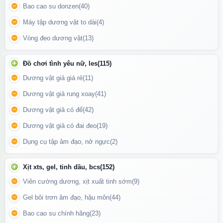
Bao cao su donzen
(40)
Máy tập dương vật to dài
(4)
Vòng đeo dương vật
(13)
Bao đôn dên Penis có gai nhỏ bao quanh kích thích trực tiếp lên
thành âm đạo
Đồ chơi tình yêu nữ, les
(115)
Sextoy
bao đôn dên Penis
được làm bằng chất liệu silicon y tế
Dương vật giả giá rẻ
(11)
kháng khuẩn cao, siêu co dãn và có tính đàn hồi tốt, phù hợp với
Dương vật giả rung xoay
(41)
mọi kích cỡ dương vật nam giới. Ngoài ra bao đôn dên cũng có
Dương vật giả có đế
(42)
tác dụng ngừa thai và các bệnh lây qua đường tình dục giống
như các loại bao thông thường.
Dương vật giả có đai đeo
(19)
Dụng cụ tập âm đạo, nở ngực
(2)
Xịt xts, gel, tinh dầu, bcs
(152)
Viên cường dương, xịt xuất tinh sớm
(9)
Gel bôi trơn âm đạo, hậu môn
(44)
Bao cao su chính hãng
(23)