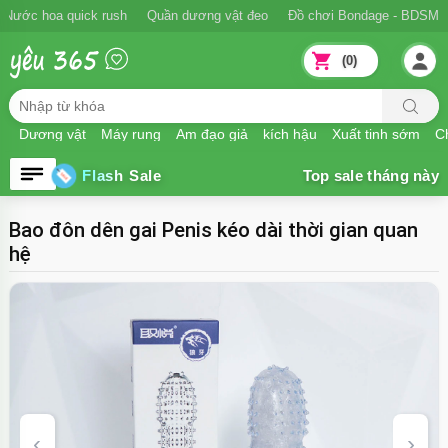
Nước hoa quick rush
Quần dương vật đeo
Đồ chơi Bondage - BDSM
(0)
Dương vật
Máy rung
Âm đạo giả
kích hậu
Xuất tinh sớm
Ch
Flash Sale
Bao đôn dên gai Penis kéo dài thời gian quan
hệ