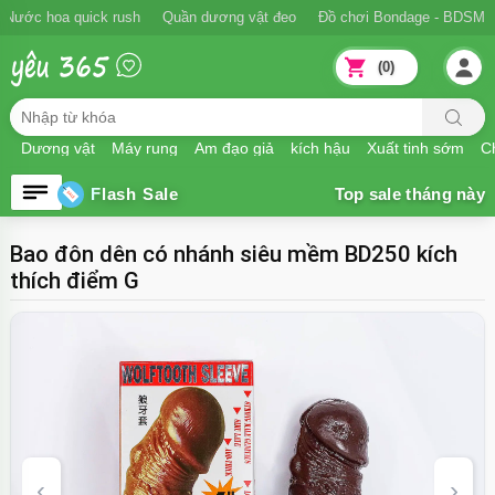
Ngăn xuất tinh sớm
Nước hoa quick rush
Quần dương vật đeo
Đồ
(0)
Dương vật
Máy rung
Âm đạo giả
kích hậu
Xuất tinh sớm
Ch
Flash Sale
Bao đôn dên có nhánh siêu mềm BD250 kích
thích điểm G