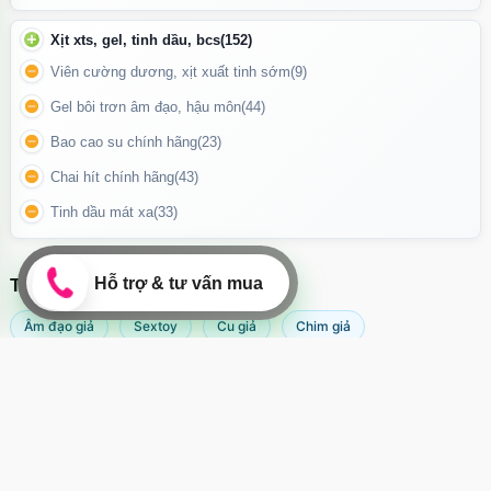
Xịt xts, gel, tinh dầu, bcs
(152)
Viên cường dương, xịt xuất tinh sớm
(9)
Gel bôi trơn âm đạo, hậu môn
(44)
Bao cao su chính hãng
(23)
Chai hít chính hãng
(43)
Tinh dầu mát xa
(33)
TÌM KIẾM NHIỀU NHẤT
Âm đạo giả
Sextoy
Cu giả
Chim giả
Hình ảnh rõ nét phần đầu bao đôn dên
Máy rung âm đạo
Popper
Sextoy nữ
Sex toy
Sextoy nam
Svakom