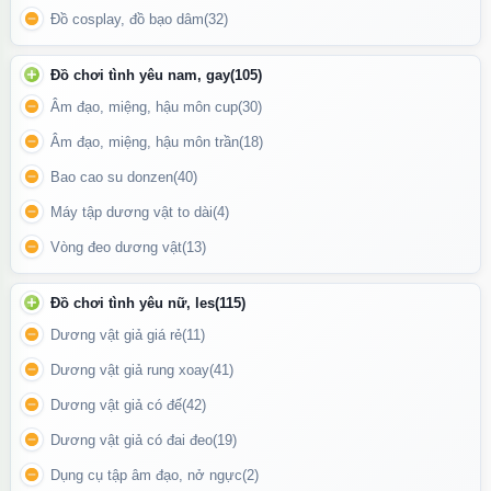
Đồ cosplay, đồ bạo dâm
(32)
Đồ chơi tình yêu nam, gay
(105)
Âm đạo, miệng, hậu môn cup
(30)
Âm đạo, miệng, hậu môn trần
(18)
Bao cao su donzen
(40)
Phần gốc bao có nhánh phụ hình ngón tay cái kích thích ngoài
Máy tập dương vật to dài
(4)
âm đạo
Vòng đeo dương vật
(13)
Phần gốc bao có thêm nhánh phụ hình ngón tay cái kích thích
bên ngoài âm đạo cho nàng sung sướng được cùng lúc 2 nơi.
Đồ chơi tình yêu nữ, les
(115)
Đặc biệt
bao cao su đôn dên
được thiết kế dày hơn các loại bao
Dương vật giả giá rẻ
(11)
cao su thường sẽ làm giảm ma sát lên dương vật giúp chàng
Dương vật giả rung xoay
(41)
quan hệ được lâu hơn.
Dương vật giả có đế
(42)
Dương vật giả có đai đeo
(19)
Dụng cụ tập âm đạo, nở ngực
(2)