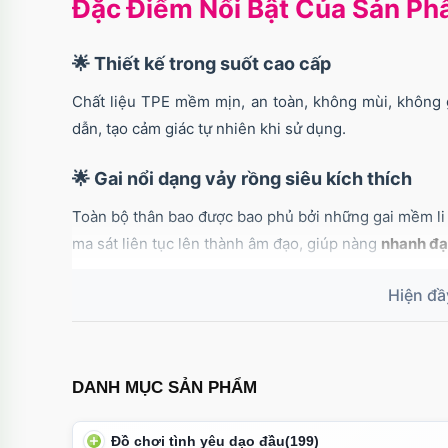
Đặc Điểm Nổi Bật Của Sản P
🌟 Thiết kế trong suốt cao cấp
Chất liệu TPE mềm mịn, an toàn, không mùi, không g
dẫn, tạo cảm giác tự nhiên khi sử dụng.
🌟 Gai nổi dạng vảy rồng siêu kích thích
Toàn bộ thân bao được bao phủ bởi những gai mềm li ti
ma sát liên tục lên thành âm đạo, giúp nàng
nhanh đạ
🌟 Tăng kích thước dương vật đáng kể
Lớp đôn dên dày giúp tăng vòng thân và chiều dài t
mang lại cảm giác đầy đặn hơn khi quan hệ.
DANH MỤC SẢN PHẨM
🌟 Đầu mềm mô phỏng đầu dương vật thật
Đồ chơi tình yêu dạo đầu
(199)
Thiết kế tròn mịn, đàn hồi, tăng cảm giác chân thực k