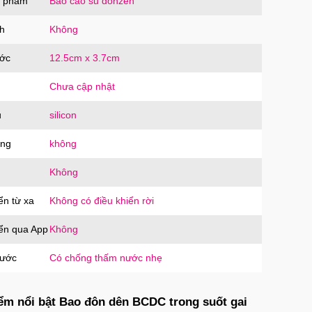
n phẩm
Bao cao su donzen
h
Không
ước
12.5cm x 3.7cm
Chưa cập nhật
u
silicon
ăng
không
Không
ển từ xa
Không có điều khiển rời
iển qua App
Không
nước
Có chống thấm nước nhẹ
ểm nổi bật Bao đôn dên BCDC trong suốt gai