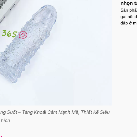
nhọn t
Sản phẩm
gai nổi 
dập ở m
ng Suốt – Tăng Khoái Cảm Mạnh Mẽ, Thiết Kế Siêu
Thích