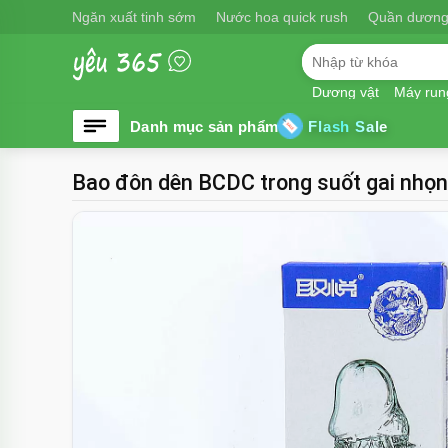
Ngăn xuất tinh sớm
Nước hoa quick rush
Quần dương
Dương vật
Máy run
Flash Sale
Bao đôn dên BCDC trong suốt gai nhọn