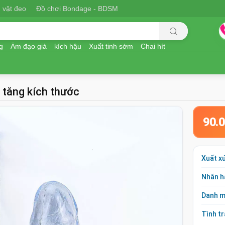
 vật đeo
Đồ chơi Bondage - BDSM
g
Âm đạo giả
kích hậu
Xuất tinh sớm
Chai hít
 tăng kích thước
90.
Xuất x
Nhãn h
Danh 
Tình t