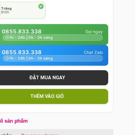
Trắng
BCDC
0855.833.338
7h - 24h | 0h - 2h sáng
0855.833.338
7h - 24h | 0h - 2h sáng
THÊM VÀO GIỎ
số sản phẩm