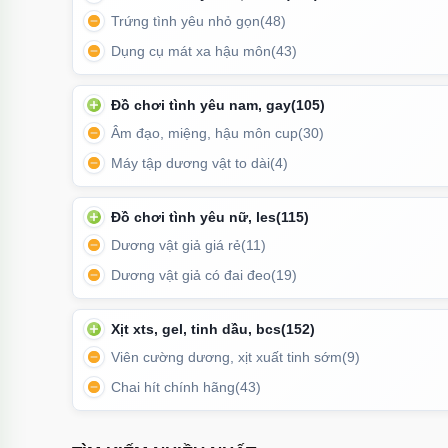
Trứng tình yêu nhỏ gọn
(48)
🌟 Dễ sử dụng – ôm sát không tuột
Dụng cụ mát xa hậu môn
(43)
Vật liệu co giãn tốt, ôm chặt dương vật mà không gây
Đồ chơi tình yêu nam, gay
(105)
Âm đạo, miệng, hậu môn cup
(30)
Máy tập dương vật to dài
(4)
Đồ chơi tình yêu nữ, les
(115)
Dương vật giả giá rẻ
(11)
Dương vật giả có đai đeo
(19)
Xịt xts, gel, tinh dầu, bcs
(152)
Viên cường dương, xịt xuất tinh sớm
(9)
Chai hít chính hãng
(43)