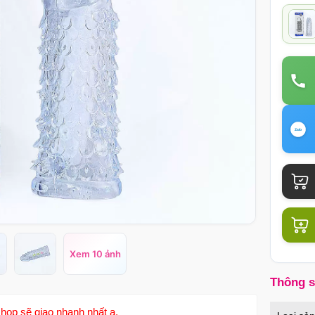
Xem 10 ảnh
Thông 
hop sẽ giao nhanh nhất ạ.