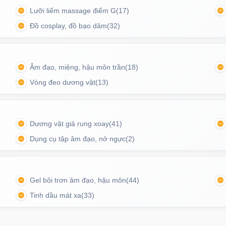
Lưỡi liếm massage điểm G
(17)
Đồ cosplay, đồ bạo dâm
(32)
 khó chịu. Có thể dùng cho mọi kích cỡ.
Âm đạo, miệng, hậu môn trần
(18)
Vòng đeo dương vật
(13)
Dương vật giả rung xoay
(41)
Dụng cụ tập âm đạo, nở ngực
(2)
Gel bôi trơn âm đạo, hậu môn
(44)
Tinh dầu mát xa
(33)