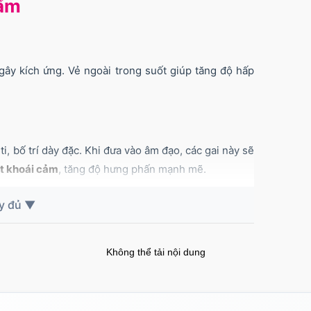
hẩm
ây kích ứng. Vẻ ngoài trong suốt giúp tăng độ hấp
, bố trí dày đặc. Khi đưa vào âm đạo, các gai này sẽ
t khoái cảm
, tăng độ hưng phấn mạnh mẽ.
hêm một phần, hỗ trợ nam giới “bù đắp” hạn chế và
Không thể tải nội dung
hi thâm nhập.