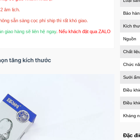
Loại sả
2 âm lịch.
Bảo hàn
hông sẵn sàng cọc phí ship thì rất khó giao.
Kích th
ận giao hàng sẽ liên hệ ngay
. Nếu khách đặt qua ZALO
Nguồn
Chất liệ
họn tăng kích thước
Chức n
Sưởi ấm
Điều khi
Điều kh
Kháng 
Đặc đi