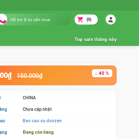
(0)
↓ 40 %
000₫
150.000₫
ứ
CHINA
àng
Chưa cập nhật
mục
Bao cao su donzen
rạng
Đang còn hàng