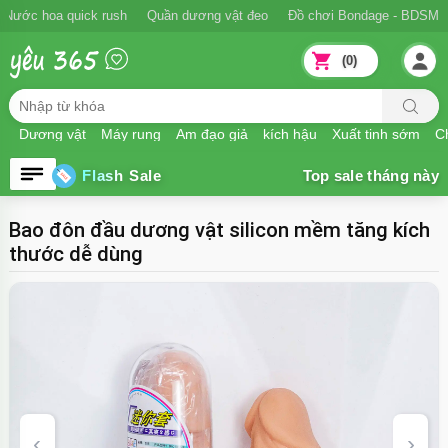
Nước hoa quick rush
Quần dương vật đeo
Đồ chơi Bondage - BDSM
(0)
Dương vật
Máy rung
Âm đạo giả
kích hậu
Xuất tinh sớm
Ch
Flash Sale
Bao đôn đầu dương vật silicon mềm tăng kích
thước dễ dùng