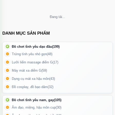
Bao đôn đầu dương vật
được làm từ chất liệu silicon an toàn và
có độ đàn hồi cao, ôm khít lấy dưng vật nhưng vẫn tạo cảm giác
Không thể tải nội dung
dễ chịu và thoải mái.
Sextoy
là sản phẩm cứu cánh an toàn cho
các quý ông có kích thước dương vật khiêm tốn hay các trường
hợp xuất tinh sớm, sử dụng cho cả quý ông và bạn tình đều hài
DANH MỤC SẢN PHẨM
lòng và thỏa mãn.
Đồ chơi tình yêu dạo đầu
(199)
Trứng tình yêu nhỏ gọn
(48)
Lưỡi liếm massage điểm G
(17)
Máy mát xa điểm G
(59)
Dụng cụ mát xa hậu môn
(43)
Đồ cosplay, đồ bạo dâm
(32)
Đồ chơi tình yêu nam, gay
(105)
Âm đạo, miệng, hậu môn cup
(30)