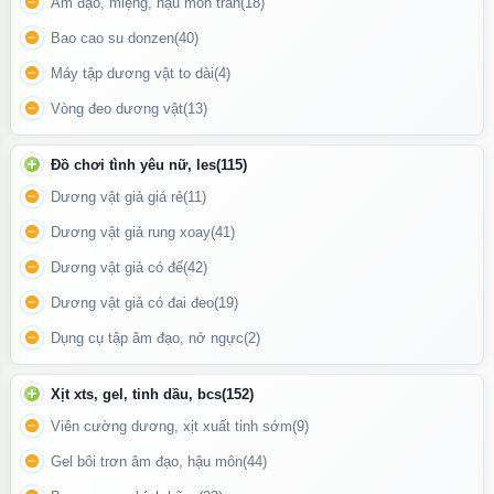
Âm đạo, miệng, hậu môn trần
(18)
Bao cao su donzen
(40)
Máy tập dương vật to dài
(4)
Bao đôn đầu tăng kích thước dương vật thêm 3cm
Vòng đeo dương vật
(13)
Bao đôn đầu thiết kế y như đầu dương vật của nam giới với độ
mềm mại và màu da tạo cảm giác chân thật cho phái nữ. Các
Đồ chơi tình yêu nữ, les
(115)
gân nổi giúp tăng sự ma sát vào thành âm đạo kích thích sung
Dương vật giả giá rẻ
(11)
sướng cho nàng nhanh chóng lên đỉnh.
Dương vật giả rung xoay
(41)
Dương vật giả có đế
(42)
Dương vật giả có đai đeo
(19)
Dụng cụ tập âm đạo, nở ngực
(2)
Xịt xts, gel, tinh dầu, bcs
(152)
Viên cường dương, xịt xuất tinh sớm
(9)
Gel bôi trơn âm đạo, hậu môn
(44)