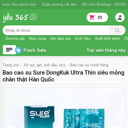
Ngăn xuất tinh sớm
Nước hoa quick rush
Quần dương vật đeo
Đồ
(0)
Dương vật
Máy rung
Âm đạo giả
kích hậu
Xuất tinh sớm
Ch
Flash Sale
Trang chủ
Xịt xts, gel, tinh dầu, bcs
Bao cao su chính hãng
Bao cao su Sure DongKuk Ultra Thin siêu mỏng
chân thật Hàn Quốc