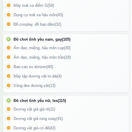
Quy cách: Hộp 10 chiếc
Máy mát xa điểm G
(59)
Tiêu chuẩn: ISO 4074:2015, ISO 13485:2016
Dụng cụ mát xa hậu môn
(43)
Đồ cosplay, đồ bạo dâm
(32)
Đồ chơi tình yêu nam, gay
(105)
Âm đạo, miệng, hậu môn cup
(30)
Âm đạo, miệng, hậu môn trần
(18)
Bao cao su donzen
(40)
Máy tập dương vật to dài
(4)
Vòng đeo dương vật
(13)
Đồ chơi tình yêu nữ, les
(115)
Dương vật giả giá rẻ
(11)
Dương vật giả rung xoay
(41)
Bao cao su
Sure DongKuk
Ultra Thin nổi bật với thiết kế siêu
Dương vật giả có đế
(42)
mỏng giúp truyền cảm giác chân thật tối đa nhưng vẫn đảm bảo