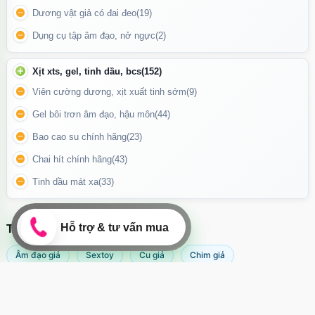
Dương vật giả có đai đeo
(19)
an toàn và thoải mái khi sử dụng.
Dụng cụ tập âm đạo, nở ngực
(2)
Ưu điểm khi sử dụng
Xịt xts, gel, tinh dầu, bcs
(152)
Bao cao su Sure DongKuk Ultra Thin mang đến cảm giác gần
Viên cường dương, xịt xuất tinh sớm
(9)
gũi, tự nhiên nhưng vẫn giữ được sự an tâm tuyệt đối. Thiết kế
mỏng nhẹ giúp tăng khoái cảm cho cả hai, đồng thời chất bôi
Gel bôi trơn âm đạo, hậu môn
(44)
trơn có sẵn hỗ trợ giảm khô rát, phù hợp cho cả người mới sử
Bao cao su chính hãng
(23)
dụng.
Chai hít chính hãng
(43)
Tinh dầu mát xa
(33)
TÌM KIẾM NHIỀU NHẤT
Âm đạo giả
Sextoy
Cu giả
Chim giả
Máy rung âm đạo
Sextoy nữ
Popper
Sex toy
Sextoy nam
Svakom