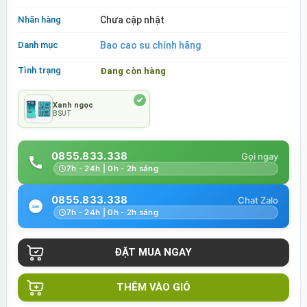
Nhãn hàng
Chưa cập nhật
Danh mục
Bao cao su chính hãng
Tình trạng
Đang còn hàng
Xanh ngọc
BSUT
0855.833.338
7h - 24h | 0h - 2h sáng
0855.833.338
7h - 24h | 0h - 2h sáng
THÊM VÀO GIỎ