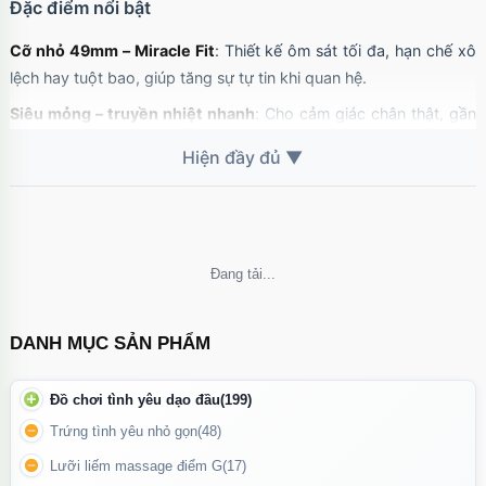
Đặc điểm nổi bật
Cỡ nhỏ 49mm – Miracle Fit
: Thiết kế ôm sát tối đa, hạn chế xô
lệch hay tuột bao, giúp tăng sự tự tin khi quan hệ.
Siêu mỏng – truyền nhiệt nhanh
: Cho cảm giác chân thật, gần
gũi như không sử dụng bao.
Chất liệu Polyurethane (PU) cao cấp
: Không mùi cao su, an
toàn cho người dị ứng latex, độ bền cao và mềm mại.
Bôi trơn sẵn
: Giảm ma sát, tránh khô rát, giúp cuộc yêu diễn ra
mượt mà hơn.
Không thể tải nội dung
Hộp 10 bao tiện lợi
: Phù hợp sử dụng lâu dài, đảm bảo vệ sinh
và riêng tư.
DANH MỤC SẢN PHẨM
Đồ chơi tình yêu dạo đầu
(199)
Trứng tình yêu nhỏ gọn
(48)
Lưỡi liếm massage điểm G
(17)