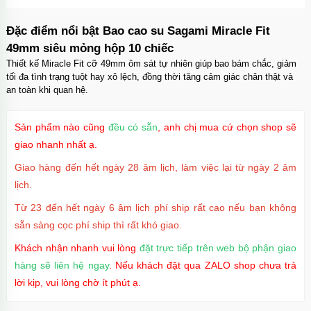
Đặc điểm nổi bật Bao cao su Sagami Miracle Fit
49mm siêu mỏng hộp 10 chiếc
Thiết kế Miracle Fit cỡ 49mm ôm sát tự nhiên giúp bao bám chắc, giảm
tối đa tình trạng tuột hay xô lệch, đồng thời tăng cảm giác chân thật và
an toàn khi quan hệ.
Sản phẩm nào cũng
đều có sẵn
, anh chị mua cứ chọn shop sẽ
giao nhanh nhất ạ.
Giao hàng đến hết ngày 28 âm lịch, làm việc lại từ ngày 2 âm
lịch.
Từ 23 đến hết ngày 6 âm lịch phí ship rất cao nếu bạn không
sẵn sàng cọc phí ship thì rất khó giao.
Khách nhận nhanh vui lòng
đặt trực tiếp trên web bộ phận giao
hàng sẽ liên hệ ngay
. Nếu khách đặt qua ZALO shop chưa trả
lời kịp, vui lòng chờ ít phút ạ.