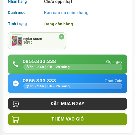
Nhãn hàng
Chưa cập nhật
Danh mục
Bao cao su chính hãng
Tình trạng
Đang còn hàng
Ngẫu nhiên
SGF10
0855.833.338
7h - 24h | 0h - 2h sáng
0855.833.338
7h - 24h | 0h - 2h sáng
THÊM VÀO GIỎ