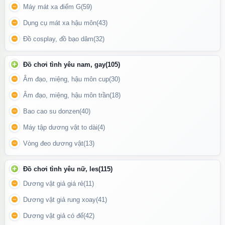
Máy mát xa điểm G
(59)
Dụng cụ mát xa hậu môn
(43)
Đồ cosplay, đồ bạo dâm
(32)
Đồ chơi tình yêu nam, gay
(105)
Âm đạo, miệng, hậu môn cup
(30)
Âm đạo, miệng, hậu môn trần
(18)
Bao cao su donzen
(40)
Sagami Miracle Fit 49mm 10 bao là lựa chọn lý tưởng cho những
Máy tập dương vật to dài
(4)
ai đề cao sự vừa vặn – an toàn – cảm giác thật, giúp cuộc yêu
trở nên trọn vẹn và thăng hoa hơn.
Vòng đeo dương vật
(13)
Công dụng
Đồ chơi tình yêu nữ, les
(115)
Dương vật giả giá rẻ
(11)
Hỗ trợ
ngừa thai an toàn
.
Dương vật giả rung xoay
(41)
Phòng tránh các bệnh lây truyền qua đường tình dục
.
Dương vật giả có đế
(42)
Tăng cảm giác thoải mái và tự nhiên nhờ thiết kế vừa vặn, siêu