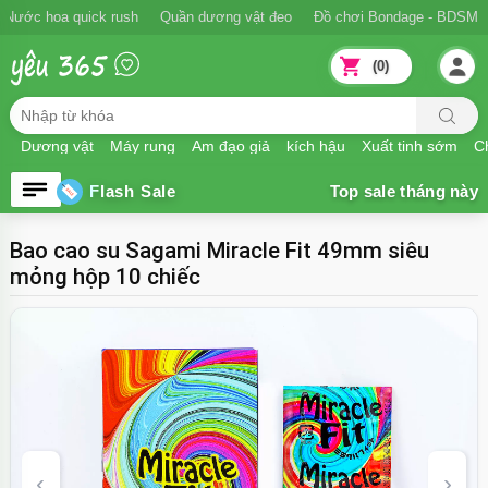
Ngăn xuất tinh sớm
Nước hoa quick rush
Quần dương vật đeo
Đồ
(0)
Dương vật
Máy rung
Âm đạo giả
kích hậu
Xuất tinh sớm
Ch
Flash Sale
Bao cao su Sagami Miracle Fit 49mm siêu
mỏng hộp 10 chiếc