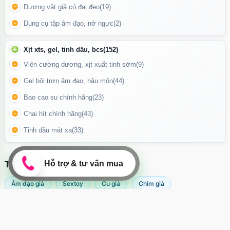
mỏng.
Dương vật giả có đai đeo
(19)
Dụng cụ tập âm đạo, nở ngực
(2)
Xịt xts, gel, tinh dầu, bcs
(152)
Viên cường dương, xịt xuất tinh sớm
(9)
Gel bôi trơn âm đạo, hậu môn
(44)
Bao cao su chính hãng
(23)
Chai hít chính hãng
(43)
Tinh dầu mát xa
(33)
TÌM KIẾM NHIỀU NHẤT
Âm đạo giả
Sextoy
Cu giả
Chim giả
Mỗi bao chỉ sử dụng
một lần duy nhất
để đảm bảo an toàn và
Máy rung âm đạo
Popper
Sextoy nữ
Sex toy
hiệu quả.
Sextoy nam
Svakom