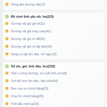
nó sẽ đàn hồi trở lại nguyên hình dạng cũ, điều này giúp bạn có
Vòng đeo dương vật
(13)
thể đeo bao vào dương vật một cách dễ dàng.
Đồ chơi tình yêu nữ, les
(115)
Dương vật giả giá rẻ
(11)
Dương vật giả rung xoay
(41)
Dương vật giả có đế
(42)
Dương vật giả có đai đeo
(19)
Dụng cụ tập âm đạo, nở ngực
(2)
Xịt xts, gel, tinh dầu, bcs
(152)
Viên cường dương, xịt xuất tinh sớm
(9)
Gel bôi trơn âm đạo, hậu môn
(44)
Bao cao su chính hãng
(23)
Chai hít chính hãng
(43)
Thân bao đôn dên có nhiều gân nổi giúp tạo ma sát lên âm đạo
Tinh dầu mát xa
(33)