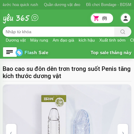
Nước hoa quick rush
Quần dương vật đeo
Đồ chơi Bondage - BDSM
(0)
Dương vật
Máy rung
Âm đạo giả
kích hậu
Xuất tinh sớm
Ch
Flash Sale
Bao cao su đôn dên trơn trong suốt Penis tăng
kích thước dương vật