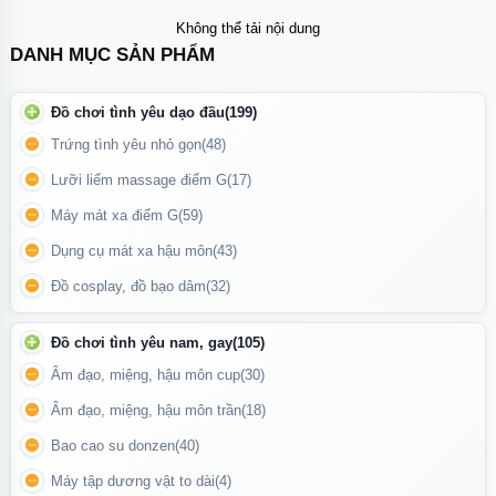
Không thể tải nội dung
DANH MỤC SẢN PHẨM
Đồ chơi tình yêu dạo đầu
(199)
Trứng tình yêu nhỏ gọn
(48)
Lưỡi liếm massage điểm G
(17)
Máy mát xa điểm G
(59)
Dụng cụ mát xa hậu môn
(43)
Đồ cosplay, đồ bạo dâm
(32)
Đồ chơi tình yêu nam, gay
(105)
Hình ảnh phía trong và ngoài bao cao su đôn dên trong suốt
Âm đạo, miệng, hậu môn cup
(30)
Bao cao su đôn dên trơn Penis
với nhiều đường gân lượn nổi
Âm đạo, miệng, hậu môn trần
(18)
trên thân làm tăng sự ma sát lên âm đạo. Sản phẩm cấu tạo từ
Bao cao su donzen
(40)
chất liệu silicon mềm mại, co dãn phù hợp với mọi kích cỡ dương
Máy tập dương vật to dài
(4)
vật của đàn ông. Bạn có thể kéo dãn nó ra nhưng sau khi thả ra