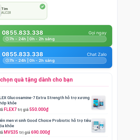
Tím
ALC28
0855.833.338
7h - 24h | 0h - 2h sáng
0855.833.338
7h - 24h | 0h - 2h sáng
chọn quà tặng dành cho bạn
LEX Glucosamine-7 Extra Strength hỗ trợ xương
hớp khỏe
FLEX7
550.000₫
Mã
trị giá
iên men vi sinh Good Choice Probiotic hỗ trợ tiêu
óa khỏe
MVS35
690.000₫
Mã
trị giá