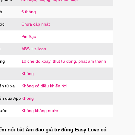
ương vật giả silicon 2 đầu trong suốt giá rẻ cho
es
D2TS
500.000₫
h
Mã
trị giá
6 tháng
ước
Chưa cập nhật
Pin Sạc
u
ABS + silicon
ăng
10 chế độ xoay, thụt tự động, phát âm thanh
Không
ển từ xa
Không có điều khiển rời
iển qua App
Không
nước
Không kháng nước
ểm nổi bật Âm đạo giả tự động Easy Love có