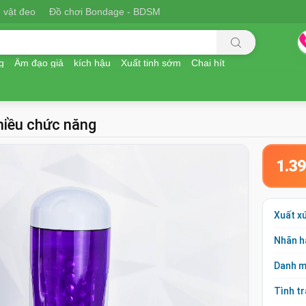
 vật đeo
Đồ chơi Bondage - BDSM
g
Âm đạo giả
kích hậu
Xuất tinh sớm
Chai hít
hiều chức năng
1.3
Xuất x
Nhãn h
Danh 
Tình t