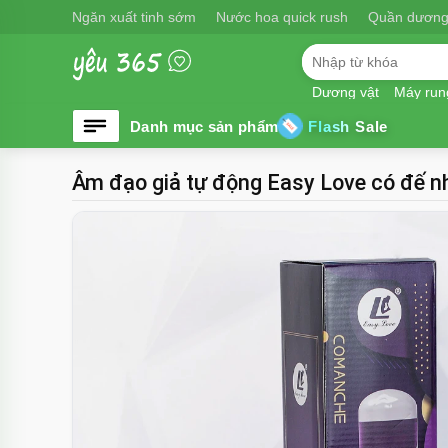
Ngăn xuất tinh sớm
Nước hoa quick rush
Quần dương
Dương vật
Máy run
Flash Sale
Âm đạo giả tự động Easy Love có đế n