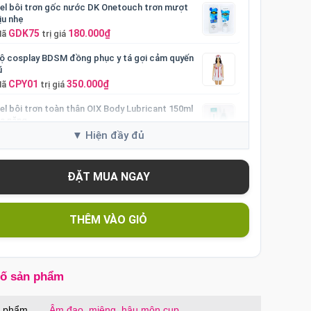
el bôi trơn gốc nước DK Onetouch trơn mượt
ịu nhẹ
GDK75
180.000₫
Mã
trị giá
ộ cosplay BDSM đồng phục y tá gợi cảm quyến
ũ
CPY01
350.000₫
Mã
trị giá
el bôi trơn toàn thân OIX Body Lubricant 150ml
a năng
GFB01
200.000₫
Mã
trị giá
u giả silicon có đế gắn tường 3 màu gân nổi chân
hật
DDR3
550.000₫
Mã
trị giá
ương vật giả có đế trong suốt silicon mềm mại
THÊM VÀO GIỎ
hỏ gọn
DDTS
590.000₫
Mã
trị giá
ương vật giả có đế trong suốt size nhỏ nhập
ôn dễ dùng
số sản phẩm
DDT2
500.000₫
Mã
trị giá
n phẩm
Âm đạo, miệng, hậu môn cup