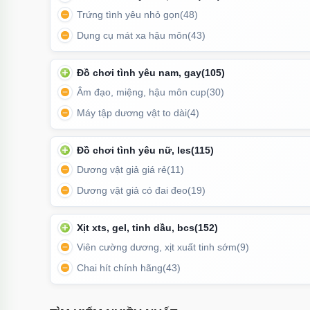
Trứng tình yêu nhỏ gọn
(48)
Dụng cụ mát xa hậu môn
(43)
Đồ chơi tình yêu nam, gay
(105)
Âm đạo, miệng, hậu môn cup
(30)
Máy tập dương vật to dài
(4)
Đồ chơi tình yêu nữ, les
(115)
Dương vật giả giá rẻ
(11)
Dương vật giả có đai đeo
(19)
Xịt xts, gel, tinh dầu, bcs
(152)
Viên cường dương, xịt xuất tinh sớm
(9)
Phần lõi bên trong có thể tháo r
Chai hít chính hãng
(43)
Máy thủ dâm tự động Easy Love
có thể xoay 360 đ
dụng sản phẩm để quan hệ và thực hiện những tư th