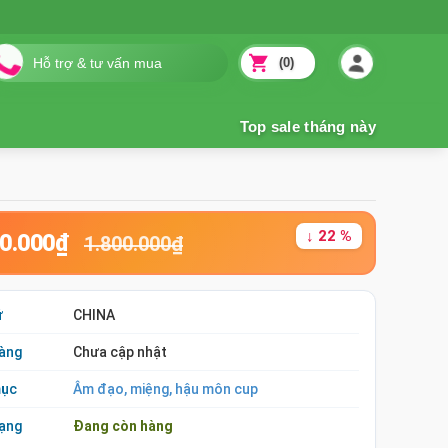
(0)
↓ 22 %
90.000₫
1.800.000₫
ứ
CHINA
àng
Chưa cập nhật
mục
Âm đạo, miệng, hậu môn cup
rạng
Đang còn hàng