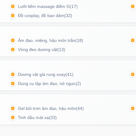
Lưỡi liếm massage điểm G
(17)
Đồ cosplay, đồ bạo dâm
(32)
Âm đạo, miệng, hậu môn trần
(18)
Vòng đeo dương vật
(13)
Dương vật giả rung xoay
(41)
Dụng cụ tập âm đạo, nở ngực
(2)
Gel bôi trơn âm đạo, hậu môn
(44)
ời dễ dàng thay đổi và vệ sinh
Tinh dầu mát xa
(33)
ộ và nghiện đến 145 độ để nam giới thoải mái sử
ế làm tình mà mình cảm thấy yêu thích nhất, khoái