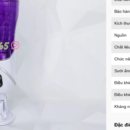
D
l
Bảo hàn
Kích th
Nguồn
Chất liệ
Chức n
Sưởi ấm
Điều khi
Điều kh
Kháng 
Đặc đi