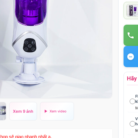
Hãy 
F
k
Xem 9 ảnh
V
h
hop sẽ giao nhanh nhất ạ.