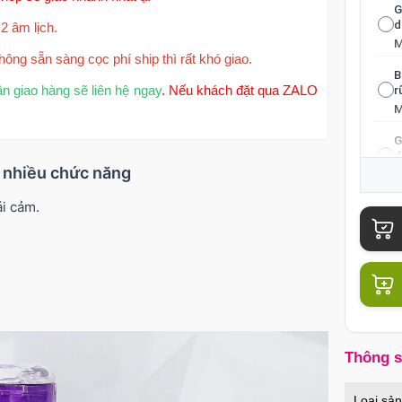
G
d
2 âm lịch.
hông sẵn sàng cọc phí ship thì rất khó giao.
B
ận giao hàng sẽ liên hệ ngay
. Nếu khách đặt qua ZALO
r
G
đ
ế nhiều chức năng
́i cảm.
C
t
D
n
D
m
Thông 
Loại sả