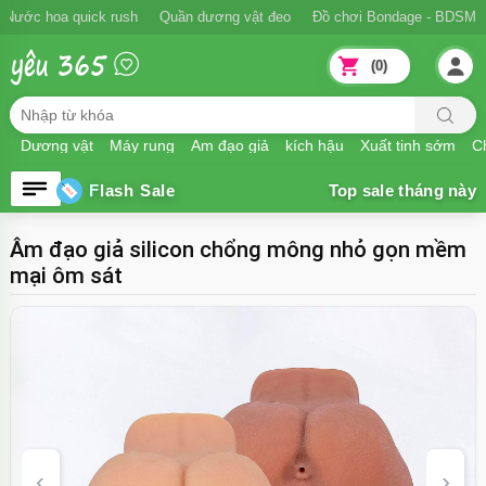
Ngăn xuất tinh sớm
Nước hoa quick rush
Quần dương vật đeo
Đồ
(0)
Dương vật
Máy rung
Âm đạo giả
kích hậu
Xuất tinh sớm
Ch
Flash Sale
Âm đạo giả silicon chổng mông nhỏ gọn mềm
mại ôm sát