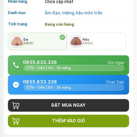
Nhãn hàng
Chưa cập nhật
Danh mục
Âm đạo, miệng, hậu môn trần
Tình trạng
Đang còn hàng
Da
Nâu
AM201
AM202
0855.833.338
7h - 24h | 0h - 2h sáng
0855.833.338
7h - 24h | 0h - 2h sáng
THÊM VÀO GIỎ