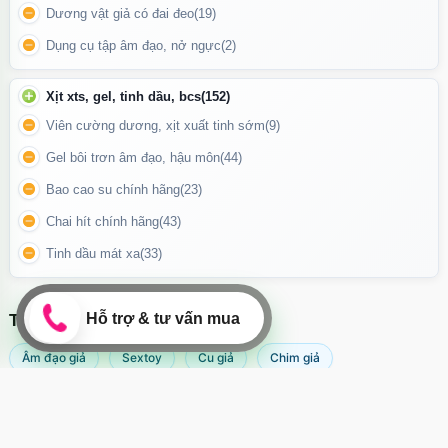
Dương vật giả có đai đeo
(19)
Dễ dàng vệ sinh sau khi sử dụng
Dụng cụ tập âm đạo, nở ngực
(2)
Không chiếm nhiều diện tích khi cất giữ
Xịt xts, gel, tinh dầu, bcs
(152)
Viên cường dương, xịt xuất tinh sớm
(9)
Gel bôi trơn âm đạo, hậu môn
(44)
Bao cao su chính hãng
(23)
Chai hít chính hãng
(43)
Tinh dầu mát xa
(33)
TÌM KIẾM NHIỀU NHẤT
Âm đạo giả
Sextoy
Cu giả
Chim giả
Máy rung âm đạo
Popper
Sextoy nữ
Sex toy
Sextoy nam
Svakom
Lòng trong có cấu trúc gân nổi nhẹ giúp tăng độ kích thích.