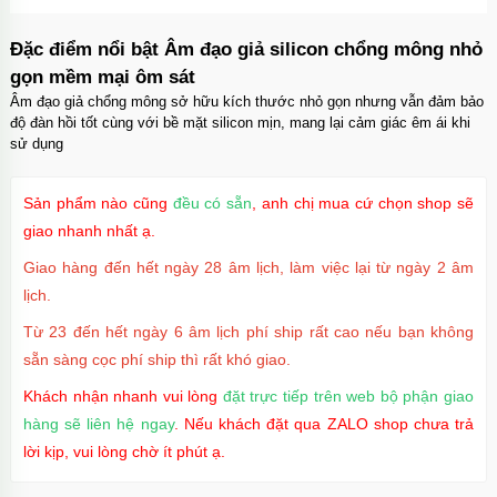
Đặc điểm nổi bật Âm đạo giả silicon chổng mông nhỏ
gọn mềm mại ôm sát
Âm đạo giả chổng mông sở hữu kích thước nhỏ gọn nhưng vẫn đảm bảo
độ đàn hồi tốt cùng với bề mặt silicon mịn, mang lại cảm giác êm ái khi
sử dụng
Sản phẩm nào cũng
đều có sẵn
, anh chị mua cứ chọn shop sẽ
giao nhanh nhất ạ.
Giao hàng đến hết ngày 28 âm lịch, làm việc lại từ ngày 2 âm
lịch.
Từ 23 đến hết ngày 6 âm lịch phí ship rất cao nếu bạn không
sẵn sàng cọc phí ship thì rất khó giao.
Khách nhận nhanh vui lòng
đặt trực tiếp trên web bộ phận giao
hàng sẽ liên hệ ngay
. Nếu khách đặt qua ZALO shop chưa trả
lời kịp, vui lòng chờ ít phút ạ.