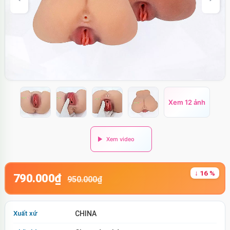
Xem 12 ảnh
↓ 16 %
790.000₫
950.000₫
Xuất xứ
CHINA