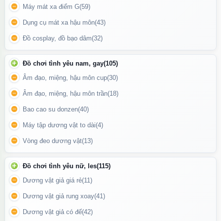
Máy mát xa điểm G
(59)
Dụng cụ mát xa hậu môn
(43)
Đồ cosplay, đồ bạo dâm
(32)
Đồ chơi tình yêu nam, gay
(105)
Âm đạo, miệng, hậu môn cup
(30)
Âm đạo, miệng, hậu môn trần
(18)
Bao cao su donzen
(40)
Máy tập dương vật to dài
(4)
Vòng đeo dương vật
(13)
Chất liệu không mùi, thân thiện, mang lại cảm giác dễ chịu hơn
khi dùng.
Đồ chơi tình yêu nữ, les
(115)
Dương vật giả giá rẻ
(11)
🎯 Ưu điểm khi sử dụng
Dương vật giả rung xoay
(41)
Thiết kế gọn nhẹ, dễ bảo quản
Dương vật giả có đế
(42)
Phù hợp cho người mới bắt đầu