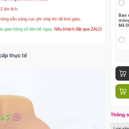
2 âm lịch.
Bao 
hông sẵn sàng cọc phí ship thì rất khó giao.
mỏng
Mã
S
ận giao hàng sẽ liên hệ ngay
. Nếu khách đặt qua ZALO
Bao 
cấp thực tế
hộp 
Mã
S
Bao 
chiế
Mã
B
Thông 
Củ s
Loại sả