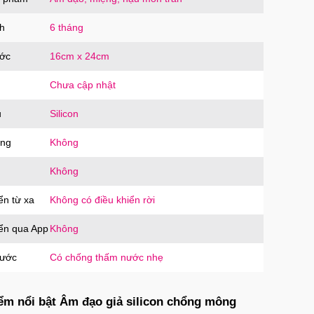
oàn
OCO
trị giá
90.000₫
h
6 tháng
ước
16cm x 24cm
Chưa cập nhật
u
Silicon
ăng
Không
Không
ển từ xa
Không có điều khiển rời
iển qua App
Không
nước
Có chống thấm nước nhẹ
ểm nổi bật Âm đạo giả silicon chổng mông