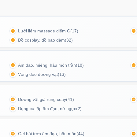
Lưỡi liếm massage điểm G
(17)
Đồ cosplay, đồ bạo dâm
(32)
Âm đạo, miệng, hậu môn trần
(18)
Vòng đeo dương vật
(13)
o giả nằm ngửa
Dương vật giả rung xoay
(41)
Dụng cụ tập âm đạo, nở ngực
(2)
Gel bôi trơn âm đạo, hậu môn
(44)