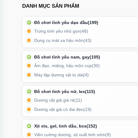
DANH MỤC SẢN PHẨM
Đồ chơi tình yêu dạo đầu
(199)
Trứng tình yêu nhỏ gọn
(48)
Dụng cụ mát xa hậu môn
(43)
Đồ chơi tình yêu nam, gay
(105)
Âm đạo, miệng, hậu môn cup
(30)
Máy tập dương vật to dài
(4)
Đồ chơi tình yêu nữ, les
(115)
Hình ảnh âm đạ
Dương vật giả giá rẻ
(11)
Dương vật giả có đai đeo
(19)
Xịt xts, gel, tinh dầu, bcs
(152)
Viên cường dương, xịt xuất tinh sớm
(9)