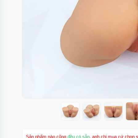
Sản phẩm nào cũng
đều có sẵn
, anh chị mua cứ chọn s