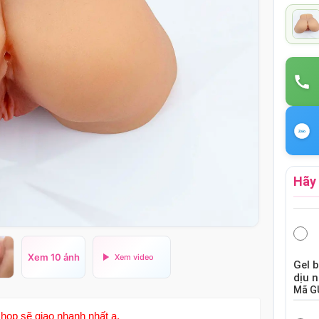
Hãy 
Xem 10 ảnh
Gel 
dịu 
Mã
G
hop sẽ giao nhanh nhất ạ.