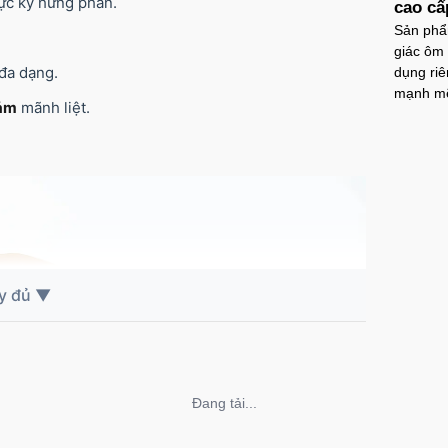
cực kỳ hưng phấn.
cao cấ
Sản phẩm
giác ôm 
đa dạng.
dụng riê
mạnh mẽ
cảm
mãnh liệt.
Không thể tải nội dung