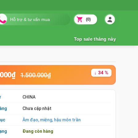
(0)
↓ 34 %
.000₫
1.500.000₫
ứ
CHINA
àng
Chưa cập nhật
mục
Âm đạo, miệng, hậu môn trần
rạng
Đang còn hàng