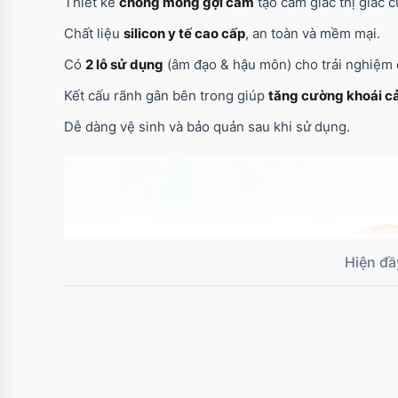
Thiết kế
chổng mông gợi cảm
tạo cảm giác thị giác 
Chất liệu
silicon y tế cao cấp
, an toàn và mềm mại.
Có
2 lỗ sử dụng
(âm đạo & hậu môn) cho trải nghiệm 
Kết cấu rãnh gân bên trong giúp
tăng cường khoái 
Dễ dàng vệ sinh và bảo quản sau khi sử dụng.