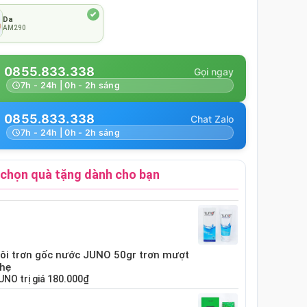
Da
AM290
0855.833.338
7h - 24h | 0h - 2h sáng
0855.833.338
7h - 24h | 0h - 2h sáng
chọn quà tặng dành cho bạn
bôi trơn gốc nước JUNO 50gr trơn mượt
nhẹ
UNO
trị giá
180.000₫