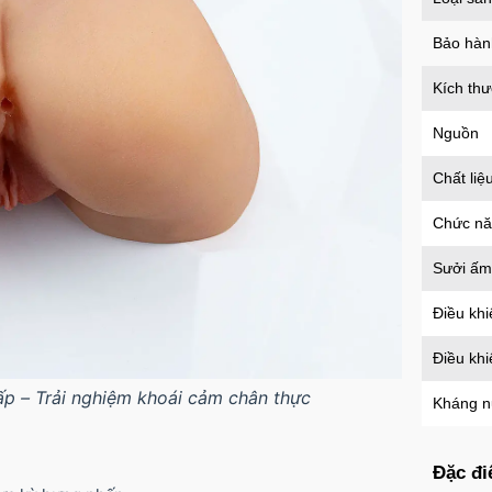
an t
Mã
H
Bảo hàn
Kích th
Nguồn
Chất liệ
Chức n
Sưởi ấm
Điều khi
Điều kh
p – Trải nghiệm khoái cảm chân thực
Kháng 
Đặc đi