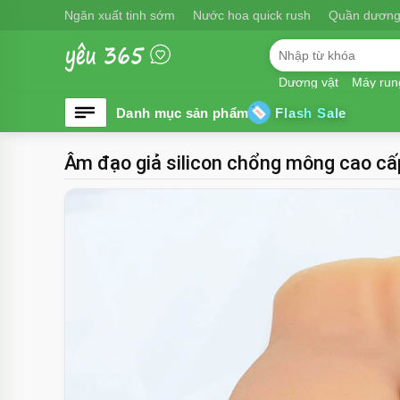
Ngăn xuất tinh sớm
Nước hoa quick rush
Quần dương
Dương vật
Máy run
Flash Sale
Âm đạo giả silicon chổng mông cao cấ