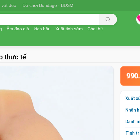
 vật đeo
Đồ chơi Bondage - BDSM
g
Âm đạo giả
kích hậu
Xuất tinh sớm
Chai hít
p thực tế
990
Xuất x
Nhãn h
Danh 
Tình t