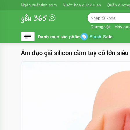
Ngăn xuất tinh sớm
Nước hoa quick rush
Quần dương
Dương vật
Máy run
Flash Sale
Âm đạo giả silicon cầm tay cỡ lớn siêu