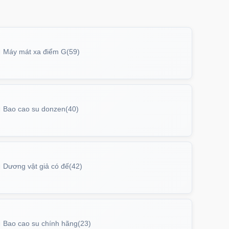
P17AIR
trị giá
70.000₫
Máy mát xa điểm G
(59)
ưng iPhone 17 Pro Clear Case Magnetic
g suốt
PC17PR
trị giá
70.000₫
Bao cao su donzen
(40)
ưng MagSafe iPhone 17 Clear Case trong
tối giản
PC17
trị giá
70.000₫
Dương vật giả có đế
(42)
ưng iPhone 17 Pro Max Clear Case
etic trong suốt
PC17MX
trị giá
70.000₫
Bao cao su chính hãng
(23)