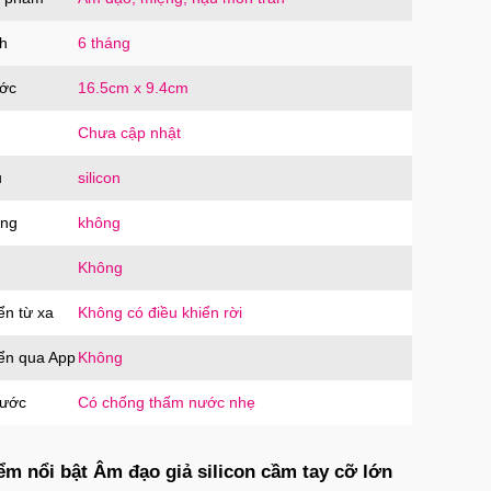
SD10
trị giá
60.000₫
h
6 tháng
ước
16.5cm x 9.4cm
ưng MagSafe iPhone 16 Pro Clear Case
g suốt
Chưa cập nhật
PC16PR
trị giá
70.000₫
u
silicon
ăng
không
ưng MagSafe iPhone 16 Pro Max Clear
Không
 trong suốt
PC16MX
trị giá
70.000₫
ển từ xa
Không có điều khiển rời
iển qua App
Không
ưng iPhone 16 Pro Max TPU Space trong
nước
Có chống thấm nước nhẹ
tối giản
P16MX
trị giá
70.000₫
ểm nổi bật Âm đạo giả silicon cầm tay cỡ lớn