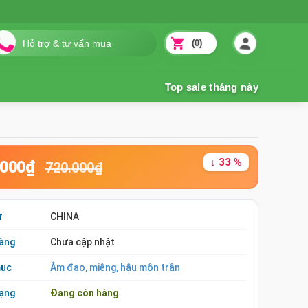
(0)
↓ 33 %
.000₫
720.000₫
ứ
CHINA
àng
Chưa cập nhật
mục
Âm đạo, miệng, hậu môn trần
rạng
Đang còn hàng