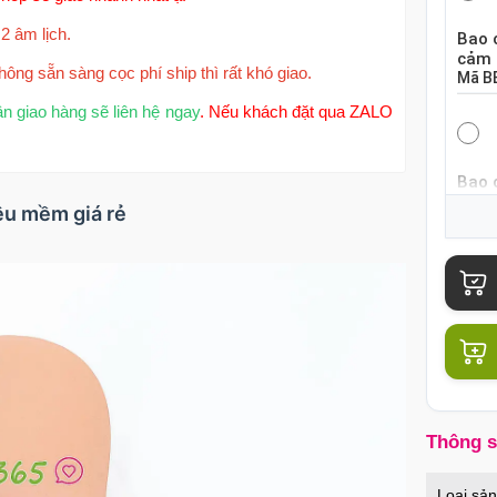
2 âm lịch.
Bao 
cảm 
hông sẵn sàng cọc phí ship thì rất khó giao.
Mã
B
ận giao hàng sẽ liên hệ ngay
. Nếu khách đặt qua ZALO
Bao 
khoá
iêu mềm giá rẻ
Mã
B
Bao 
mỏng
Mã
B
Thông 
Bao 
nổi k
Loại sả