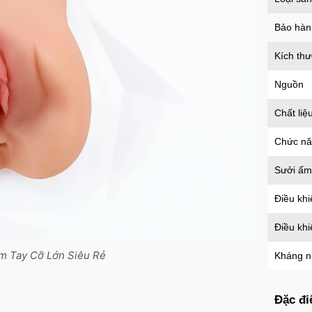
Mã
B
Bảo hàn
Kích th
Ốp l
tron
Nguồn
Mã
O
Chất liệ
Chức n
Ốp l
Sưởi ấm
Case
Mã
O
Điều khi
Điều kh
Ốp l
m Tay Cỡ Lớn Siêu Rẻ
Kháng 
suốt 
Mã
O
Đặc đi