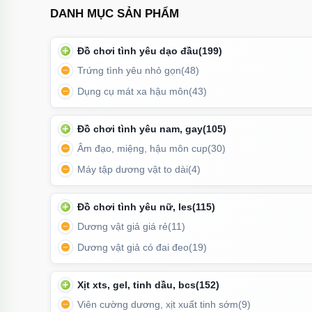
DANH MỤC SẢN PHẨM
Đồ chơi tình yêu dạo đầu
(199)
Trứng tình yêu nhỏ gọn
(48)
Dụng cụ mát xa hậu môn
(43)
Đồ chơi tình yêu nam, gay
(105)
Âm đạo, miệng, hậu môn cup
(30)
Máy tập dương vật to dài
(4)
Trọng lượng nặng tay tạo cảm giác sử dụng chắ
Đồ chơi tình yêu nữ, les
(115)
Dương vật giả giá rẻ
(11)
Dương vật giả có đai đeo
(19)
Xịt xts, gel, tinh dầu, bcs
(152)
Viên cường dương, xịt xuất tinh sớm
(9)