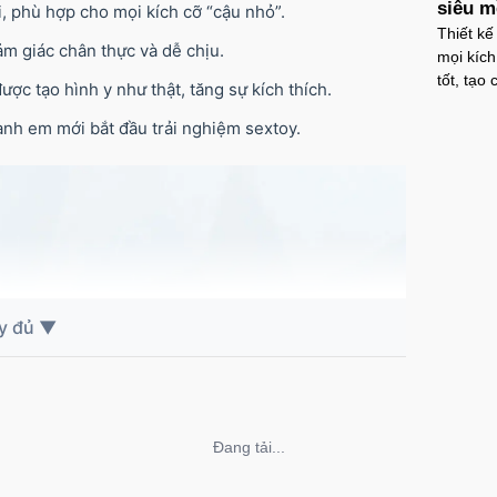
siêu m
, phù hợp cho mọi kích cỡ “cậu nhỏ”.
Thiết kế
Ốp l
 cảm giác chân thực và dễ chịu.
mọi kích
chốn
tốt, tạo
Mã
O
được tạo hình y như thật, tăng sự kích thích.
anh em mới bắt đầu trải nghiệm sextoy.
Ốp l
giản
Mã
O
Ốp l
tron
Mã
O
Không thể tải nội dung
Ốp l
tối g