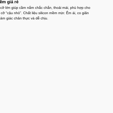
ềm giá rẻ
 cỡ lớn giúp cầm nắm chắc chắn, thoải mái, phù hợp cho
ưng iPhone 16 Pro TPU Space trong suốt
 cỡ “cậu nhỏ”. Chất liệu silicon mềm mịn: Êm ái, co giãn
g sốc
 cảm giác chân thực và dễ chịu.
P16Pr
trị giá
70.000₫
ưng iPhone 16 TPU Space trong suốt tối
P16
trị giá
70.000₫
ưng MagSafe iPhone 17 Air Clear Case
g suốt
PC17A
trị giá
70.000₫
ưng iPhone 17 Air TPU Space trong suốt
iản