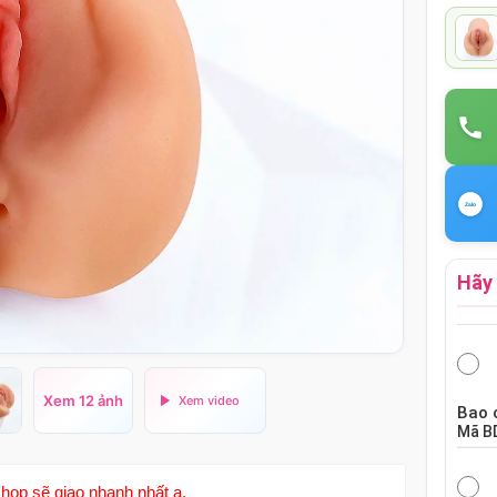
Hãy 
Xem 12 ảnh
Bao 
Mã
B
hop sẽ giao nhanh nhất ạ.