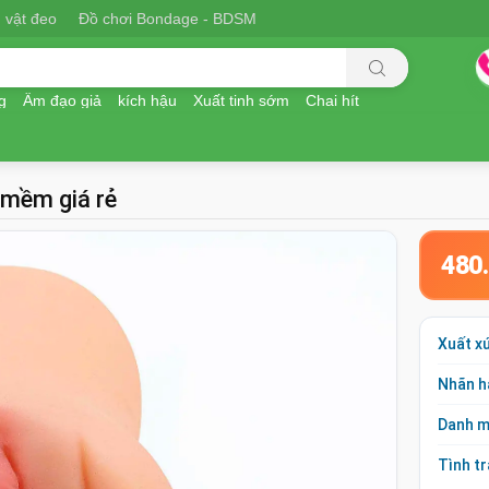
 vật đeo
Đồ chơi Bondage - BDSM
g
Âm đạo giả
kích hậu
Xuất tinh sớm
Chai hít
 mềm giá rẻ
480
Xuất x
Nhãn h
Danh 
Tình t