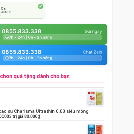
Da
ADG12
0855.833.338
7h - 24h | 0h - 2h sáng
0855.833.338
7h - 24h | 0h - 2h sáng
chọn quà tặng dành cho bạn
cao su Charisma Ultrathin 0.03 siêu mỏng
DC003
trị giá
80.000₫