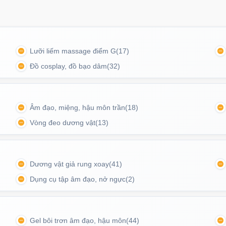
Mã
O
Lưỡi liếm massage điểm G
(17)
Ốp l
tron
Đồ cosplay, đồ bạo dâm
(32)
Mã
O
Âm đạo, miệng, hậu môn trần
(18)
Ốp l
Vòng đeo dương vật
(13)
suốt 
Mã
O
c chắn, giống như đang ôm trọn bờ mông thật.
Dương vật giả rung xoay
(41)
Dụng cụ tập âm đạo, nở ngực
(2)
Ốp l
Magn
Mã
O
Gel bôi trơn âm đạo, hậu môn
(44)