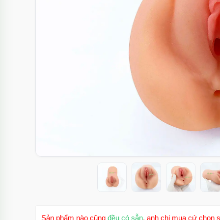
Sản phẩm nào cũng
đều có sẵn
, anh chị mua cứ chọn s