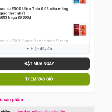
cao su EROS Ultra Thin 0.03 siêu mỏng
giác thật nhất
E003
trị giá
80.000₫
cao su EROS Super Dotted gai nổi tăng
i cảm
ES01
trị giá
80.000₫
cao su Sure DongKuk Ultra Thin siêu
 chân thật Hàn Quốc
THÊM VÀO GIỎ
SUT
trị giá
60.000₫
số sản phẩm
cao su Sure Dongkuk Dotted 10 chiếc gai
ích thích
n phẩm
Âm đạo, miệng, hậu môn trần