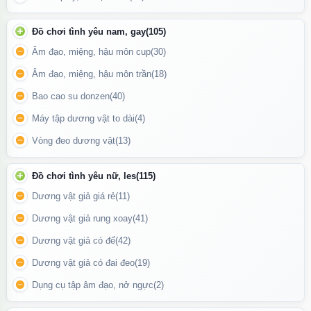
Đồ chơi tình yêu nam, gay
(105)
Âm đạo, miệng, hậu môn cup
(30)
Âm đạo, miệng, hậu môn trần
(18)
Bao cao su donzen
(40)
Máy tập dương vật to dài
(4)
Vòng đeo dương vật
(13)
Đồ chơi tình yêu nữ, les
(115)
Dương vật giả giá rẻ
(11)
Dương vật giả rung xoay
(41)
Có thể tháo rời phần âm đạo giả silicon bên trong để vệ sinh sau
Dương vật giả có đế
(42)
khi sử dụng
Dương vật giả có đai đeo
(19)
Trải nghiệm cá nhân an toàn
Dụng cụ tập âm đạo, nở ngực
(2)
Sản phẩm phù hợp cho: