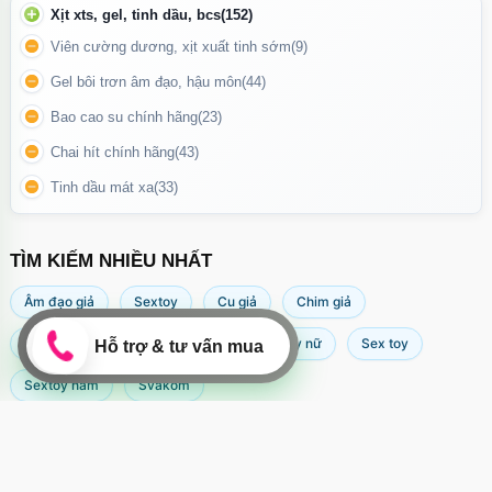
Xịt xts, gel, tinh dầu, bcs
(152)
Giải tỏa nhu cầu sinh lý cá nhân
Viên cường dương, xịt xuất tinh sớm
(9)
Người độc thân hoặc cần sự riêng tư
Gel bôi trơn âm đạo, hậu môn
(44)
Giảm căng thẳng, thư giãn sau ngày dài
Bao cao su chính hãng
(23)
Chai hít chính hãng
(43)
Tinh dầu mát xa
(33)
TÌM KIẾM NHIỀU NHẤT
Âm đạo giả
Sextoy
Cu giả
Chim giả
Máy rung âm đạo
Popper
Sextoy nữ
Sex toy
Sextoy nam
Svakom