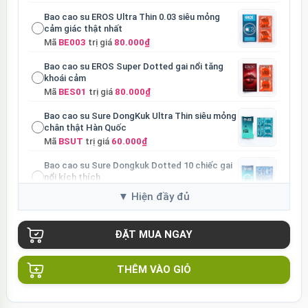
Bao cao su EROS Ultra Thin 0.03 siêu mỏng
cảm giác thật nhất
Mã
BE003
trị giá
80.000₫
Bao cao su EROS Super Dotted gai nổi tăng
khoái cảm
Mã
BES01
trị giá
80.000₫
Bao cao su Sure DongKuk Ultra Thin siêu mỏng
chân thật Hàn Quốc
Mã
BSUT
trị giá
60.000₫
Bao cao su Sure Dongkuk Dotted 10 chiếc gai
nổi kích thích
Mã
BSD10
trị giá
60.000₫
Ốp lưng MagSafe iPhone 16 Pro Clear Case
trong suốt
Mã
OPC16PR
trị giá
70.000₫
Ốp lưng MagSafe iPhone 16 Pro Max Clear
THÊM VÀO GIỎ
Case trong suốt
Mã
OPC16MX
trị giá
70.000₫