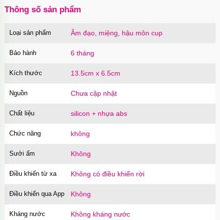
Ốp lưng iPhone 16 Pro Max TPU Space trong
Thông số sản phẩm
suốt tối giản
Mã
OP16MX
trị giá
70.000₫
Loại sản phẩm
Âm đạo, miệng, hậu môn cup
Ốp lưng iPhone 16 Pro TPU Space trong suốt
chống sốc
Bảo hành
6 tháng
Mã
OP16Pr
trị giá
70.000₫
Kích thước
13.5cm x 6.5cm
Ốp lưng iPhone 16 TPU Space trong suốt tối
giản
Nguồn
Mã
OP16
trị giá
Chưa cập nhật
70.000₫
Ốp lưng MagSafe iPhone 17 Air Clear Case
Chất liệu
silicon + nhựa abs
trong suốt
Mã
OPC17A
trị giá
70.000₫
Chức năng
không
Ốp lưng iPhone 17 Air TPU Space trong suốt
Sưởi ấm
Không
tối giản
Mã
OP17AIR
trị giá
70.000₫
Điều khiển từ xa
Không có điều khiển rời
Ốp lưng iPhone 17 Pro Clear Case Magnetic
trong suốt
Điều khiển qua App
Không
Mã
OPC17PR
trị giá
70.000₫
Kháng nước
Không kháng nước
Ốp lưng MagSafe iPhone 17 Clear Case trong