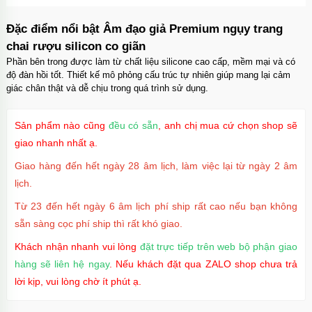
suốt tối giản
Mã
OPC17
trị giá
70.000₫
Đặc điểm nổi bật Âm đạo giả Premium ngụy trang
chai rượu silicon co giãn
Ốp lưng iPhone 17 Pro Max Clear Case
Magnetic trong suốt
Phần bên trong được làm từ chất liệu silicone cao cấp, mềm mại và có
Mã
OPC17MX
trị giá
70.000₫
độ đàn hồi tốt. Thiết kế mô phỏng cấu trúc tự nhiên giúp mang lại cảm
giác chân thật và dễ chịu trong quá trình sử dụng.
Ốp lưng iPhone 17 Pro Max TPU Space trong
suốt
Mã
OP17MX
trị giá
70.000₫
Sản phẩm nào cũng
đều có sẵn
, anh chị mua cứ chọn shop sẽ
giao nhanh nhất ạ.
Ốp lưng iPhone 17 Pro TPU Space trong suốt
tối giản
Giao hàng đến hết ngày 28 âm lịch, làm việc lại từ ngày 2 âm
Mã
OP17Pr
trị giá
70.000₫
lịch.
Ốp lưng iPhone 17 TPU Space trong suốt tối
Từ 23 đến hết ngày 6 âm lịch phí ship rất cao nếu bạn không
giản
Mã
OP17
trị giá
70.000₫
sẵn sàng cọc phí ship thì rất khó giao.
Khách nhận nhanh vui lòng
đặt trực tiếp trên web bộ phận giao
hàng sẽ liên hệ ngay
. Nếu khách đặt qua ZALO shop chưa trả
lời kịp, vui lòng chờ ít phút ạ.