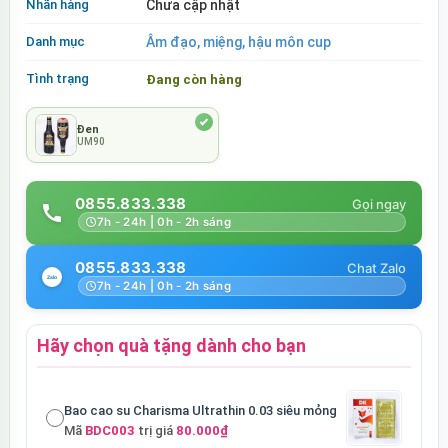
Nhãn hàng
Chưa cập nhật
Danh mục
Âm đạo, miệng, hậu môn cup
Tình trạng
Đang còn hàng
Đen
UM90
0855.833.338
7h - 24h | 0h - 2h sáng
0855.833.338
7h - 24h | 0h - 2h sáng
Hãy chọn quà tặng dành cho bạn
Bao cao su Charisma Ultrathin 0.03 siêu mỏng
Mã
BDC003
trị giá
80.000₫