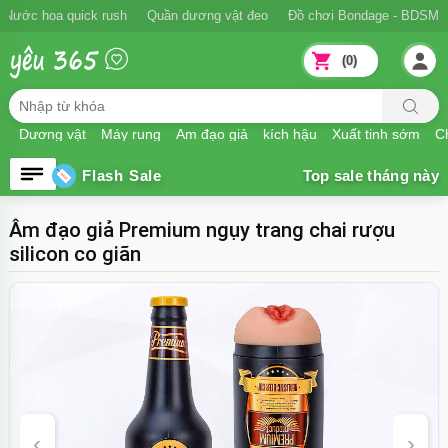
Ngăn xuất tinh sớm
Nước hoa quick rush
Quần dương vật đeo
Đồ
(0)
Dương vật
Máy rung
Âm đạo giả
kích hậu
Xuất tinh sớm
Ch
Flash Sale
Âm đạo giả Premium ngụy trang chai rượu
silicon co giãn