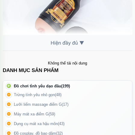
Không thể tải nội dung
Sản phẩm phù hợp cho những bạn nam muốn trải nghiệm cảm
DANH MỤC SẢN PHẨM
giác mới lạ khi thoả mãn 1 mình
Đồ chơi tình yêu dạo đầu
(199)
Dễ dàng sử dụng và vệ sinh
Trứng tình yêu nhỏ gọn
(48)
Có thể tháo rời phần vỏ ngoài để vệ sinh bên trong
Lưỡi liếm massage điểm G
(17)
Kích thước vừa tay, tiện thao tác
Máy mát xa điểm G
(59)
Nắp đậy chắc chắn giúp bảo quản sản phẩm sạch sẽ
Dụng cụ mát xa hậu môn
(43)
Đồ cosplay, đồ bạo dâm
(32)