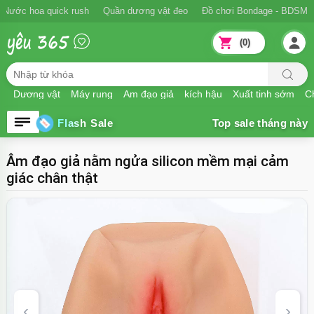
Nước hoa quick rush
Quần dương vật đeo
Đồ chơi Bondage - BDSM
(0)
Dương vật
Máy rung
Âm đạo giả
kích hậu
Xuất tinh sớm
Ch
Flash Sale
Âm đạo giả nằm ngửa silicon mềm mại cảm
giác chân thật