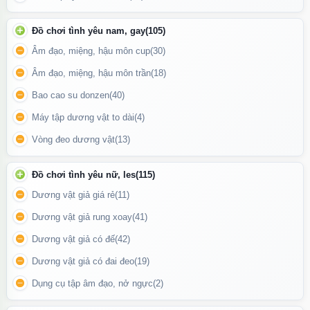
Đồ chơi tình yêu nam, gay
(105)
Âm đạo, miệng, hậu môn cup
(30)
Hình ảnh rõ nét 2 lỗ âm đạo và hậu môn
Âm đạo, miệng, hậu môn trần
(18)
Bao cao su donzen
(40)
🎯 Lợi ích khi sử dụng
Máy tập dương vật to dài
(4)
Giúp thư giãn nhanh chóng
Vòng đeo dương vật
(13)
Tạo cảm giác thoải mái tự nhiên
Phù hợp dùng cá nhân riêng tư
Đồ chơi tình yêu nữ, les
(115)
Nhỏ gọn tiện mang theo khi cần
Dương vật giả giá rẻ
(11)
Dương vật giả rung xoay
(41)
Dương vật giả có đế
(42)
Dương vật giả có đai đeo
(19)
Dụng cụ tập âm đạo, nở ngực
(2)