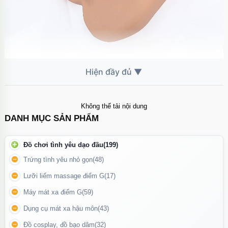
Sản phẩm mang đến trải nghiệm nhẹ nhàng, chân thật và tiện lợi
cho người dùng yêu thích sự kín đáo.
Không thể tải nội dung
DANH MỤC SẢN PHẨM
Đồ chơi tình yêu dạo đầu
(199)
Trứng tình yêu nhỏ gọn
(48)
Lưỡi liếm massage điểm G
(17)
Máy mát xa điểm G
(59)
Dụng cụ mát xa hậu môn
(43)
Đồ cosplay, đồ bạo dâm
(32)