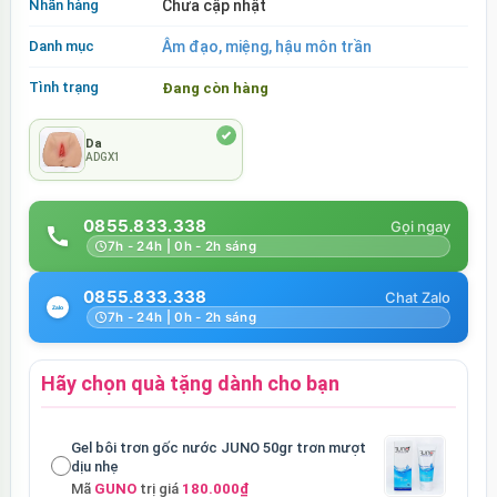
Nhãn hàng
Chưa cập nhật
Danh mục
Âm đạo, miệng, hậu môn trần
Tình trạng
Đang còn hàng
Da
ADGX1
0855.833.338
7h - 24h | 0h - 2h sáng
0855.833.338
7h - 24h | 0h - 2h sáng
Hãy chọn quà tặng dành cho bạn
Gel bôi trơn gốc nước JUNO 50gr trơn mượt
dịu nhẹ
Mã
GUNO
trị giá
180.000₫