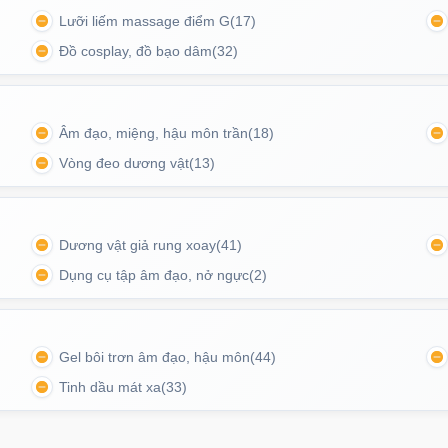
Lưỡi liếm massage điểm G
(17)
Đồ cosplay, đồ bạo dâm
(32)
Âm đạo, miệng, hậu môn trần
(18)
Vòng đeo dương vật
(13)
Dương vật giả rung xoay
(41)
Dụng cụ tập âm đạo, nở ngực
(2)
o bóp chặt chẽ theo từng nhịp, mang lại cảm giác ôm
hân thật.
Gel bôi trơn âm đạo, hậu môn
(44)
Tinh dầu mát xa
(33)