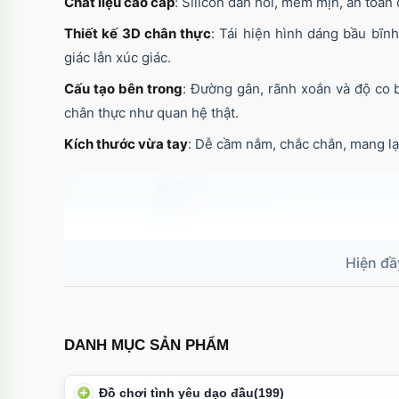
Chất liệu cao cấp
: Silicon đàn hồi, mềm mịn, an toàn 
Thiết kế 3D chân thực
: Tái hiện hình dáng bầu bĩnh
giác lẫn xúc giác.
Cấu tạo bên trong
: Đường gân, rãnh xoắn và độ co b
chân thực như quan hệ thật.
Kích thước vừa tay
: Dễ cầm nắm, chắc chắn, mang lại
DANH MỤC SẢN PHẨM
Đồ chơi tình yêu dạo đầu
(199)