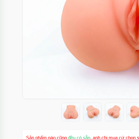
Sản phẩm nào cũng
đều có sẵn
, anh chị mua cứ chọn s