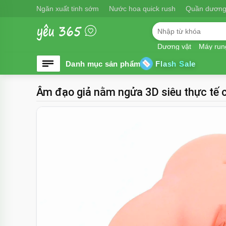
Ngăn xuất tinh sớm
Nước hoa quick rush
Quần dương
Dương vật
Máy run
Flash Sale
Âm đạo giả nằm ngửa 3D siêu thực tế