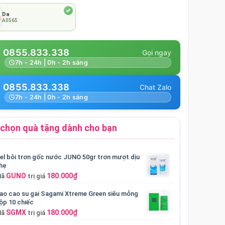
Da
A0565
0855.833.338
7h - 24h | 0h - 2h sáng
0855.833.338
7h - 24h | 0h - 2h sáng
chọn quà tặng dành cho bạn
el bôi trơn gốc nước JUNO 50gr trơn mượt dịu
hẹ
GUNO
180.000₫
Mã
trị giá
ao cao su gai Sagami Xtreme Green siêu mỏng
ộp 10 chiếc
SGMX
180.000₫
Mã
trị giá