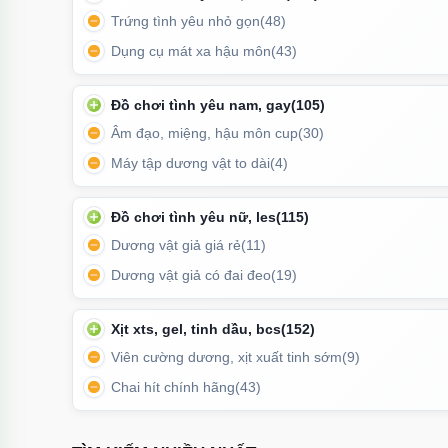
Trứng tình yêu nhỏ gọn
(48)
Dụng cụ mát xa hậu môn
(43)
Đồ chơi tình yêu nam, gay
(105)
Âm đạo, miệng, hậu môn cup
(30)
Máy tập dương vật to dài
(4)
Đồ chơi tình yêu nữ, les
(115)
Dương vật giả giá rẻ
(11)
Dương vật giả có đai đeo
(19)
Âm đạo giả nằm ngửa 3D có
độ đàn hồi linh hoạt
, c
Xịt xts, gel, tinh dầu, bcs
(152)
trọn cực c
Viên cường dương, xịt xuất tinh sớm
(9)
Chai hít chính hãng
(43)