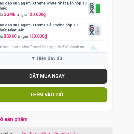
ao cao su Sagami Xtreme White Nhật Bản hộp 10
hiếc
SGME
120.000₫
Mã
trị giá
ao cao su Sagami Xtreme siêu mỏng hộp 10
hiếc Nhật Bản
BSX60
130.000₫
Mã
trị giá
ủ sạc Hoco Mini Travel Charger 10.5W nhanh an
oàn
HOCO
90.000₫
Mã
trị giá
THÊM VÀO GIỎ
số sản phẩm
n phẩm
Âm đạo, miệng, hậu môn trần