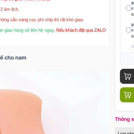
B
c
2 âm lịch.
hông sẵn sàng cọc phí ship thì rất khó giao.
B
ận giao hàng sẽ liên hệ ngay
. Nếu khách đặt qua ZALO
c
C
t
tế cho nam
Thông 
Loại sả