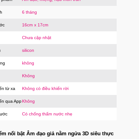
h
6 tháng
ước
16cm x 17cm
Chưa cập nhật
u
silicon
ăng
không
Không
ển từ xa
Không có điều khiển rời
iển qua App
Không
nước
Có chống thấm nước nhẹ
ểm nổi bật Âm đạo giả nằm ngửa 3D siêu thực