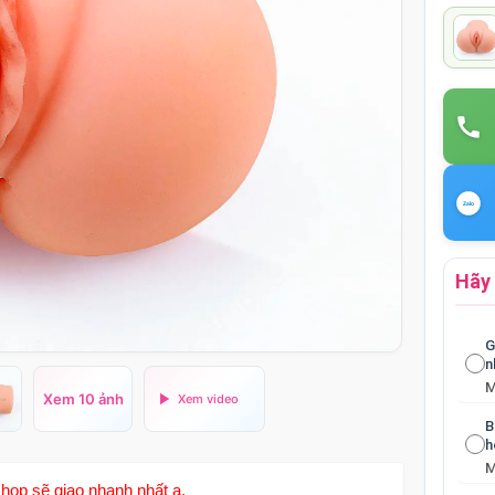
Hãy 
G
n
Xem 10 ảnh
B
h
hop sẽ giao nhanh nhất ạ.