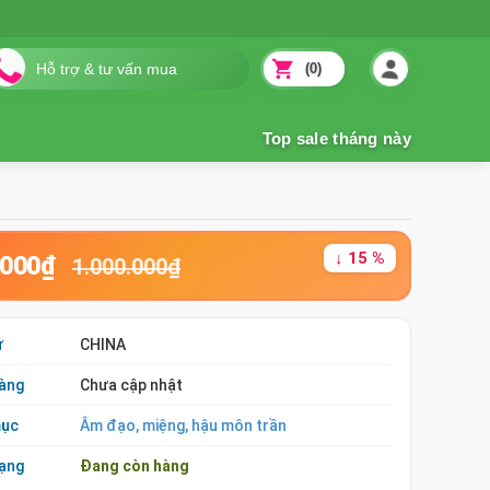
(0)
↓ 15 %
.000₫
1.000.000₫
ứ
CHINA
àng
Chưa cập nhật
mục
Âm đạo, miệng, hậu môn trần
rạng
Đang còn hàng