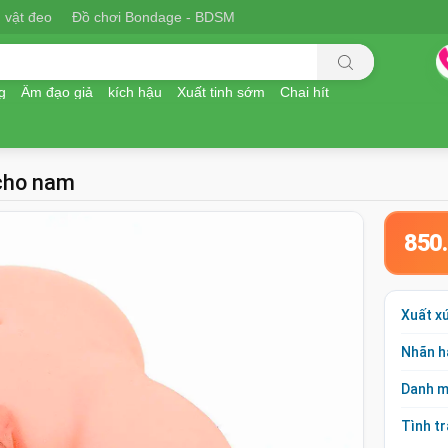
 vật đeo
Đồ chơi Bondage - BDSM
g
Âm đạo giả
kích hậu
Xuất tinh sớm
Chai hít
 cho nam
850
Xuất x
Nhãn h
Danh 
Tình t