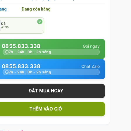
rạng
Đang còn hàng
Đỏ
AT35
0855.833.338
7h - 24h | 0h - 2h sáng
0855.833.338
7h - 24h | 0h - 2h sáng
THÊM VÀO GIỎ