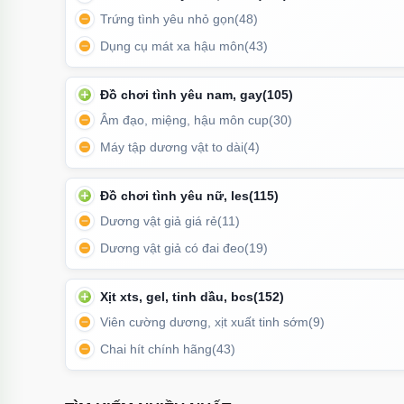
Trứng tình yêu nhỏ gọn
(48)
Dụng cụ mát xa hậu môn
(43)
Kích thước chiều dài phần sil
Đồ chơi tình yêu nam, gay
(105)
Âm đạo, miệng, hậu môn cup
(30)
Kích thước đường kính phần
Máy tập dương vật to dài
(4)
Đồ chơi tình yêu nữ, les
(115)
Dương vật giả giá rẻ
(11)
Dương vật giả có đai đeo
(19)
Xịt xts, gel, tinh dầu, bcs
(152)
Viên cường dương, xịt xuất tinh sớm
(9)
Chai hít chính hãng
(43)