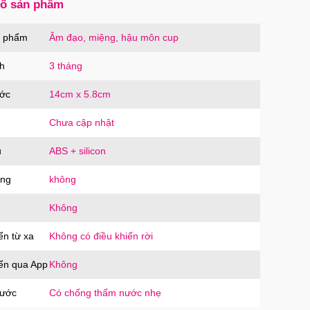
số sản phẩm
n phẩm
Âm đạo, miệng, hậu môn cup
h
3 tháng
ước
14cm x 5.8cm
Chưa cập nhật
u
ABS + silicon
ăng
không
Không
ển từ xa
Không có điều khiển rời
iển qua App
Không
nước
Có chống thấm nước nhẹ