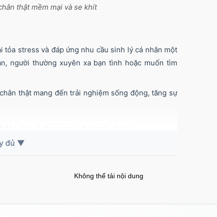
chân thật mềm mại và se khít
i tỏa stress và đáp ứng nhu cầu sinh lý cá nhân một
n, người thường xuyên xa bạn tình hoặc muốn tìm
chân thật mang đến trải nghiệm sống động, tăng sự
g cho nam giới yêu thích sự tiện lợi, kín đáo nhưng
ảm chân thật và mới mẻ mỗi ngày.
Không thể tải nội dung
 bằng nước ấm hoặc dung dịch chuyên dụng, lau khô
nh ánh nắng trực tiếp để giữ độ bền lâu dài.