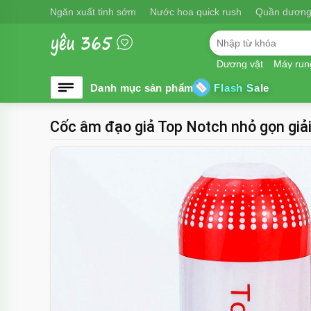
Ngăn xuất tinh sớm
Nước hoa quick rush
Quần dương
Dương vật
Máy run
Flash Sale
Cốc âm đạo giả Top Notch nhỏ gọn giải