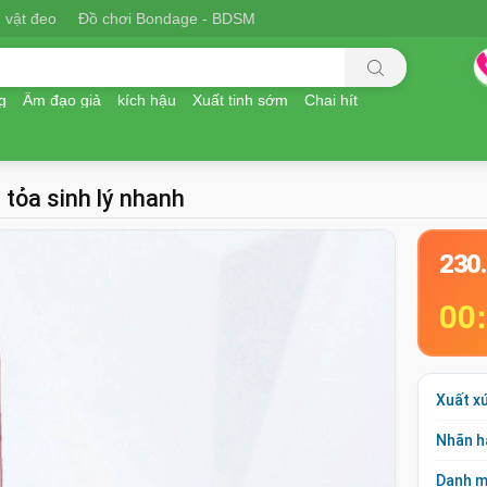
 vật đeo
Đồ chơi Bondage - BDSM
g
Âm đạo giả
kích hậu
Xuất tinh sớm
Chai hít
 tỏa sinh lý nhanh
230
00
Xuất x
Nhãn h
Danh 