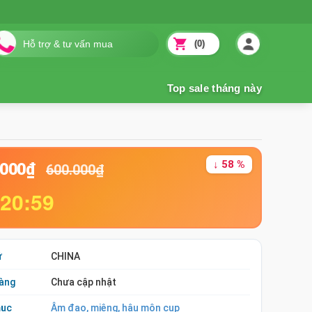
(0)
↓ 58 %
.000₫
600.000₫
:20:58
ứ
CHINA
àng
Chưa cập nhật
mục
Âm đạo, miệng, hậu môn cup