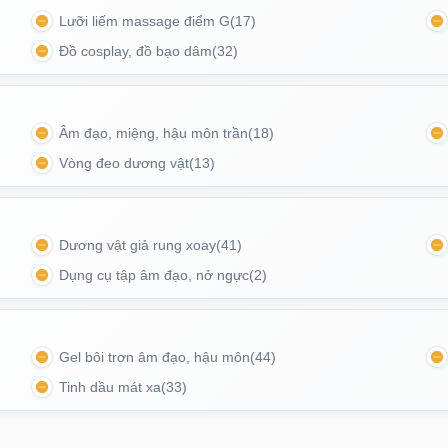
Lưỡi liếm massage điểm G
(17)
Đồ cosplay, đồ bạo dâm
(32)
icon bên trong âm đạo giả cốc
Âm đạo, miệng, hậu môn trần
(18)
 miệng âm đạo giả silicon
Vòng đeo dương vật
(13)
Update gần nhất lúc 20:00:49 06/08/2026
Dương vật giả rung xoay
(41)
Dụng cụ tập âm đạo, nở ngực
(2)
Gel bôi trơn âm đạo, hậu môn
(44)
Tinh dầu mát xa
(33)