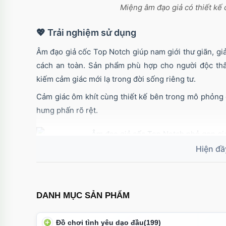
Miệng âm đạo giả có thiết kế 
💖 Trải nghiệm sử dụng
Âm đạo giả cốc Top Notch giúp nam giới thư giãn, giả
cách an toàn. Sản phẩm phù hợp cho người độc thâ
kiếm cảm giác mới lạ trong đời sống riêng tư.
Cảm giác ôm khít cùng thiết kế bên trong mô phỏng 
hưng phấn rõ rệt.
Âm đạo giả cốc Top Notch nhỏ gọn là lựa chọn lý tưởn
vẫn mong muốn trải nghiệm khoái c
🧼 Hướng dẫn bảo quản
DANH MỤC SẢN PHẨM
Sau khi sử dụng, nên tháo lõi bên trong ra vệ sinh
hoàn toàn trước khi lắp lại. Bảo quản nơi khô ráo, trá
Đồ chơi tình yêu dạo đầu
(199)