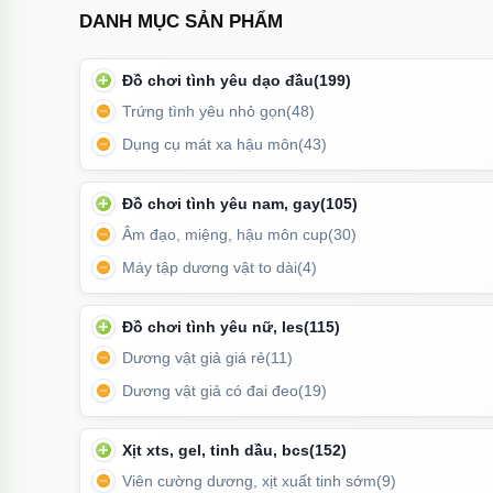
DANH MỤC SẢN PHẨM
Đồ chơi tình yêu dạo đầu
(199)
Trứng tình yêu nhỏ gọn
(48)
Dụng cụ mát xa hậu môn
(43)
Đồ chơi tình yêu nam, gay
(105)
Âm đạo, miệng, hậu môn cup
(30)
Máy tập dương vật to dài
(4)
Đồ chơi tình yêu nữ, les
(115)
Sản phẩm nổi bật với thiết kế 2 ngả (âm đạo & hậu mô
Dương vật giả giá rẻ
(11)
chặt như trải
Dương vật giả có đai đeo
(19)
Cách sử dụng:
Xịt xts, gel, tinh dầu, bcs
(152)
Thoa một lượng gel bôi trơn gốc nước vào bên trong 
Viên cường dương, xịt xuất tinh sớm
(9)