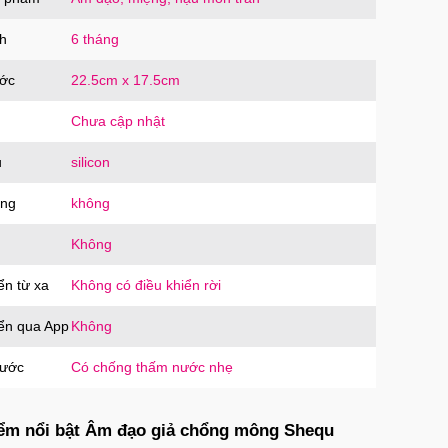
oàn
OCO
trị giá
90.000₫
h
6 tháng
ước
22.5cm x 17.5cm
Chưa cập nhật
u
silicon
ăng
không
Không
ển từ xa
Không có điều khiển rời
iển qua App
Không
nước
Có chống thấm nước nhẹ
ểm nổi bật Âm đạo giả chổng mông Shequ