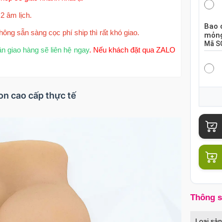
2 âm lịch.
Bao 
hông sẵn sàng cọc phí ship thì rất khó giao.
mỏng
Mã
S
ận giao hàng sẽ liên hệ ngay
. Nếu khách đặt qua ZALO
Bao 
on cao cấp thực tế
hộp 
Mã
S
Bao 
chiế
Mã
B
Thông 
Củ s
Loại sả