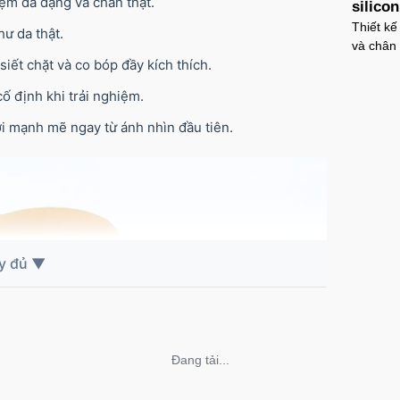
ệm đa dạng và chân thật.
silico
Thiết kế
hư da thật.
và chân 
iết chặt và co bóp đầy kích thích.
ố định khi trải nghiệm.
i mạnh mẽ ngay từ ánh nhìn đầu tiên.
Không thể tải nội dung