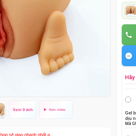
Hãy 
Xem 9 ảnh
Gel 
dịu 
Mã
G
hop sẽ giao nhanh nhất ạ.