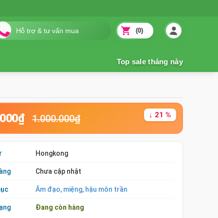
(0)
↓ 21 %
.000₫
1.000.000₫
ứ
Hongkong
àng
Chưa cập nhật
mục
Âm đạo, miệng, hậu môn trần
rạng
Đang còn hàng