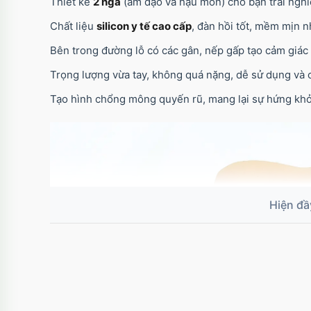
Thiết kế
2 ngả
(âm đạo và hậu môn) cho bạn trải nghi
Chất liệu
silicon y tế cao cấp
, đàn hồi tốt, mềm mịn n
Bên trong đường lỗ có các gân, nếp gấp tạo cảm giác s
Trọng lượng vừa tay, không quá nặng, dễ sử dụng và c
Tạo hình chổng mông quyến rũ, mang lại sự hứng khở