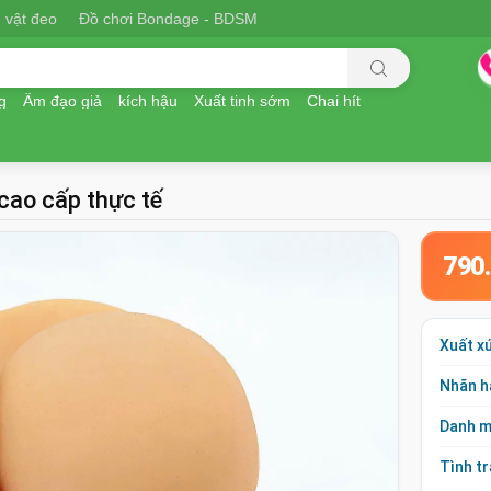
 vật đeo
Đồ chơi Bondage - BDSM
g
Âm đạo giả
kích hậu
Xuất tinh sớm
Chai hít
cao cấp thực tế
790
Xuất x
Nhãn h
Danh 
Tình t