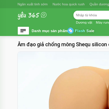
Ngăn xuất tinh sớm
Nước hoa quick rush
Quần dương
Dương vật
Máy run
Flash Sale
Âm đạo giả chổng mông Shequ silicon 