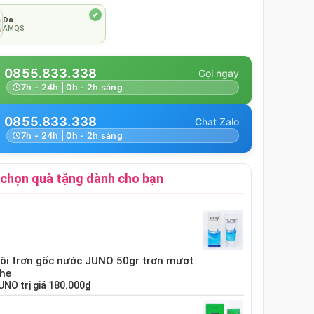
Da
AMQS
0855.833.338
7h - 24h | 0h - 2h sáng
0855.833.338
7h - 24h | 0h - 2h sáng
chọn quà tặng dành cho bạn
bôi trơn gốc nước JUNO 50gr trơn mượt
nhẹ
UNO
trị giá
180.000₫