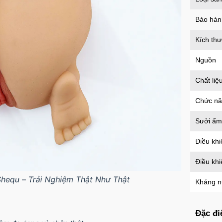
an t
Mã
H
Bảo hàn
Kích th
Nguồn
Chất liệ
Chức n
Sưởi ấm
Điều khi
Điều kh
equ – Trải Nghiệm Thật Như Thật
Kháng 
Đặc đi