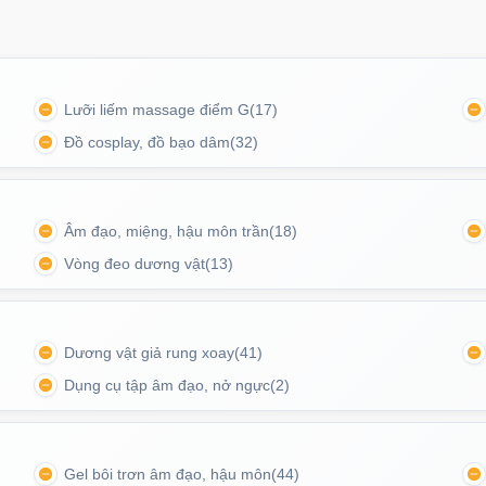
Lưỡi liếm massage điểm G
(17)
Đồ cosplay, đồ bạo dâm
(32)
Âm đạo, miệng, hậu môn trần
(18)
Vòng đeo dương vật
(13)
n) siêu chân thật, mang đến cảm giác co bóp và siết
Dương vật giả rung xoay
(41)
 nghiệm thật.
Dụng cụ tập âm đạo, nở ngực
(2)
trước khi sử dụng để tăng cảm giác mượt mà.
Gel bôi trơn âm đạo, hậu môn
(44)