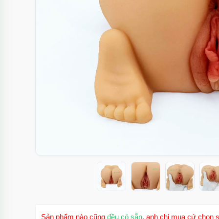
Sản phẩm nào cũng
đều có sẵn
, anh chị mua cứ chọn s